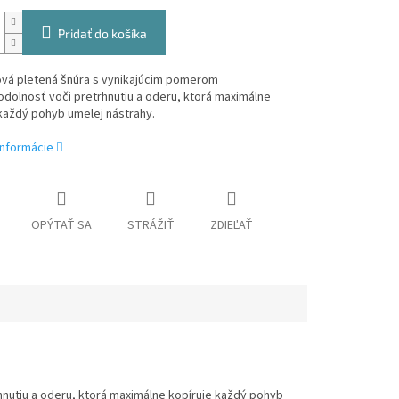
Pridať do košíka
vá pletená šnúra s vynikajúcim pomerom
dolnosť voči pretrhnutiu a oderu, ktorá maximálne
každý pohyb umelej nástrahy.
informácie
OPÝTAŤ SA
STRÁŽIŤ
ZDIEĽAŤ
nutiu a oderu, ktorá maximálne kopíruje každý pohyb