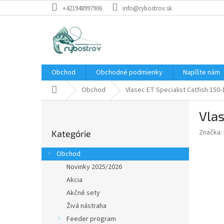
Prejsť
+421948997906
info@rybostrov.sk
na
obsah
Obchod
Obchodné podmienky
Napíšte nám
Domov
Obchod
Vlasec ET Specialist Catfish 1
B
Vla
o
Preskočiť
č
Značka:
Kategórie
kategórie
n
ý
Obchod
p
Novinky 2025/2026
a
Akcia
n
e
Akčné sety
l
Živá nástraha
Feeder program