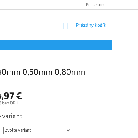
Prihlásenie
NÁKUPNÝ
Prázdny košík
KOŠÍK
/ 0,40mm 0,50mm 0,80mm
,97 €
€
bez DPH
ová
 variant