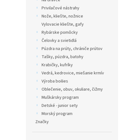
Na dravce
Privilačové nástrahy
Nože, kliešte, nožnice
Vylovacie kliešte, gafy
Rybárske pomôcky
Čelovky a svietidlá
Púzdra na prúty, chrániče prútov
Tašky, púzdra, batohy
Krabičky, kufríky
Vedrá, kedrovice, miešanie krmív
Výroba boilies
Oblečenie, obuv, okuliare, čižmy
Muškársky program
Detské - junior sety
Morský program
Značky