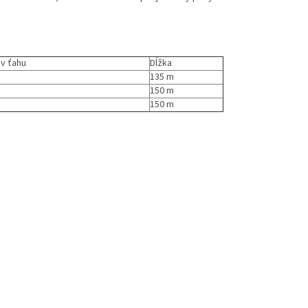
v ťahu
Dĺžka
135 m
150 m
150 m