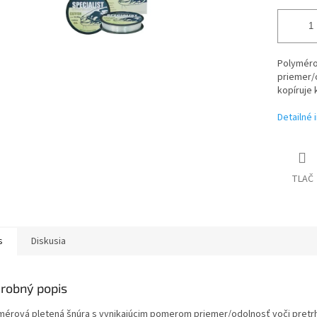
Polyméro
priemer/o
kopíruje 
Detailné 
TLAČ
s
Diskusia
robný popis
mérová pletená šnúra s vynikajúcim pomerom priemer/odolnosť voči pretrh