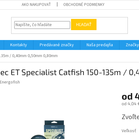
AKO NAKUPOVAŤ
OBCHODNÉ PODMIENKY
HĽADAŤ
Kontakty
Predávané značky
Naša predajňa
Značky
50-135m / 0,40mm 0,50mm 0,80mm
sec ET Specialist Catfish 150-135m 
Energofish
od
4
od
4,04 
Jednotk
Zvoľte
cena:
Veľkosť