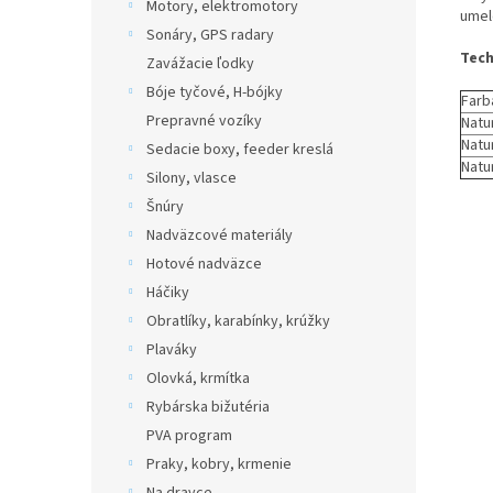
Motory, elektromotory
umel
Sonáry, GPS radary
Tech
Zavážacie ľodky
Bóje tyčové, H-bójky
Farb
Prepravné vozíky
Natur
Natur
Sedacie boxy, feeder kreslá
Natur
Silony, vlasce
Šnúry
Nadväzcové materiály
Hotové nadväzce
Háčiky
Obratlíky, karabínky, krúžky
Plaváky
Olovká, krmítka
Rybárska bižutéria
PVA program
Praky, kobry, krmenie