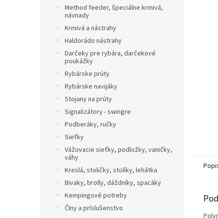
Method feeder, špeciálne krmivá,
návnady
Krmivá a nástrahy
Haldorádo nástrahy
Darčeky pre rybára, darčekové
poukážky
Rybárske prúty
Rybárske navijáky
Stojany na prúty
Signalizátory - swingre
Podberáky, ručky
Sieťky
Vážovacie sieťky, podložky, vaničky,
váhy
Popi
Kreslá, stoličky, stolíky, lehátka
Bivaky, brolly, dáždníky, spacáky
Kempingové potreby
Pod
Člny a príslušenstvo
Poly