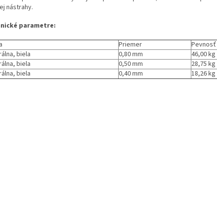
ej nástrahy.
nické parametre:
a
Priemer
Pevnosť 
álna, biela
0,80 mm
46,00 kg
álna, biela
0,50 mm
28,75 kg
álna, biela
0,40 mm
18,26 kg