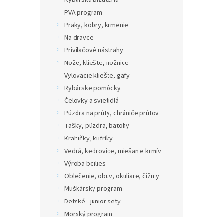
Rybárska bižutéria
PVA program
Praky, kobry, krmenie
Na dravce
Privilačové nástrahy
Nože, kliešte, nožnice
Vylovacie kliešte, gafy
Rybárske pomôcky
Čelovky a svietidlá
Púzdra na prúty, chrániče prútov
Tašky, púzdra, batohy
Krabičky, kufríky
Vedrá, kedrovice, miešanie krmív
Výroba boilies
Oblečenie, obuv, okuliare, čižmy
Muškársky program
Detské - junior sety
Morský program