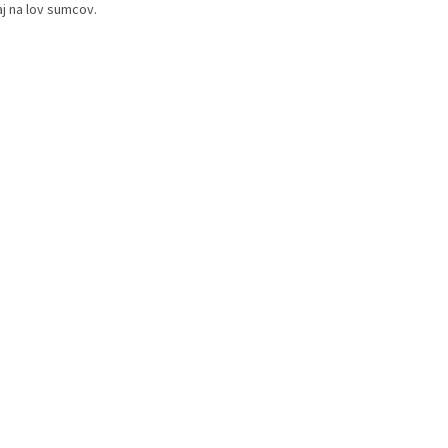
aj na lov sumcov.