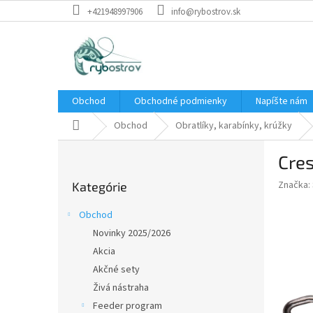
Prejsť
+421948997906
info@rybostrov.sk
na
obsah
Obchod
Obchodné podmienky
Napíšte nám
Domov
Obchod
Obratlíky, karabínky, krúžky
B
Cres
o
Preskočiť
č
Značka:
Kategórie
kategórie
n
ý
Obchod
p
Novinky 2025/2026
a
Akcia
n
e
Akčné sety
l
Živá nástraha
Feeder program