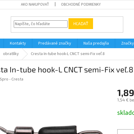
AKO NAKUPOVAŤ
OBCHODNÉ PODMIENKY
HĽADAŤ
Kontakty
Predávané značky
Naša predajňa
Značky
obratlíky
Cresta In-tube hook-L CNCT semi-Fix veľ.8
ta In-tube hook-L CNCT semi-Fix veľ.8
Spro - Cresta
1,89
1,54 € b
Jednotk
sklad
cena: