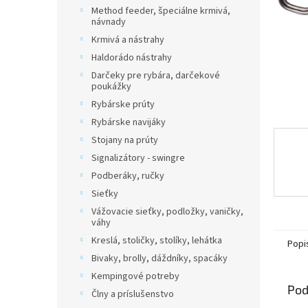
Method feeder, špeciálne krmivá,
návnady
Krmivá a nástrahy
Haldorádo nástrahy
Darčeky pre rybára, darčekové
poukážky
Rybárske prúty
Rybárske navijáky
Stojany na prúty
Signalizátory - swingre
Podberáky, ručky
Sieťky
Vážovacie sieťky, podložky, vaničky,
váhy
Kreslá, stoličky, stolíky, lehátka
Popi
Bivaky, brolly, dáždníky, spacáky
Kempingové potreby
Pod
Člny a príslušenstvo