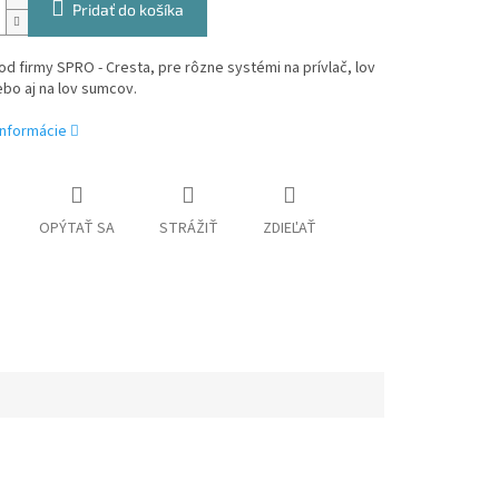
Pridať do košíka
od firmy SPRO - Cresta, pre rôzne systémi na prívlač, lov
ebo aj na lov sumcov.
informácie
OPÝTAŤ SA
STRÁŽIŤ
ZDIEĽAŤ