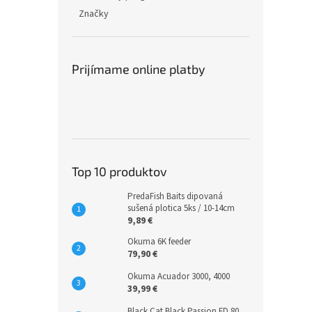
Značky
Prijímame online platby
Top 10 produktov
PredaFish Baits dipovaná
sušená plotica 5ks / 10-14cm
9,89 €
Okuma 6K feeder
79,90 €
Okuma Acuador 3000, 4000
39,99 €
Black Cat Black Passion FD 80