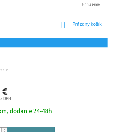
Prihlásenie
NÁKUPNÝ
Prázdny košík
KOŠÍK
5505
 €
ez DPH
ová
om, dodanie 24-48h