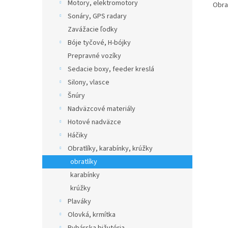
Motory, elektromotory
Obrat
Sonáry, GPS radary
Zavážacie ľodky
Bóje tyčové, H-bójky
Prepravné vozíky
Sedacie boxy, feeder kreslá
Silony, vlasce
Šnúry
Nadväzcové materiály
Hotové nadväzce
Háčiky
Obratlíky, karabínky, krúžky
obratlíky
karabínky
krúžky
Plaváky
Olovká, krmítka