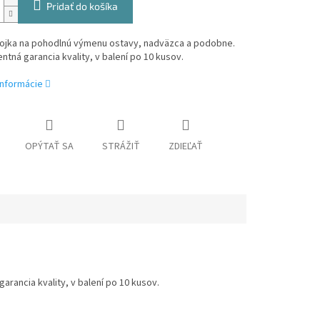
Pridať do košíka
ojka na pohodlnú výmenu ostavy, nadväzca a podobne.
ntná garancia kvality, v balení po 10 kusov.
informácie
OPÝTAŤ SA
STRÁŽIŤ
ZDIEĽAŤ
ancia kvality, v balení po 10 kusov.