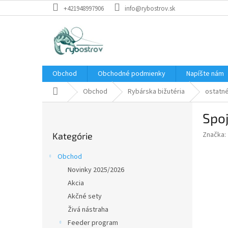
Prejsť
+421948997906
info@rybostrov.sk
na
obsah
Obchod
Obchodné podmienky
Napíšte nám
Domov
Obchod
Rybárska bižutéria
ostatn
B
Spoj
o
Preskočiť
č
Značka:
Kategórie
kategórie
n
ý
Obchod
p
Novinky 2025/2026
a
Akcia
n
e
Akčné sety
l
Živá nástraha
Feeder program