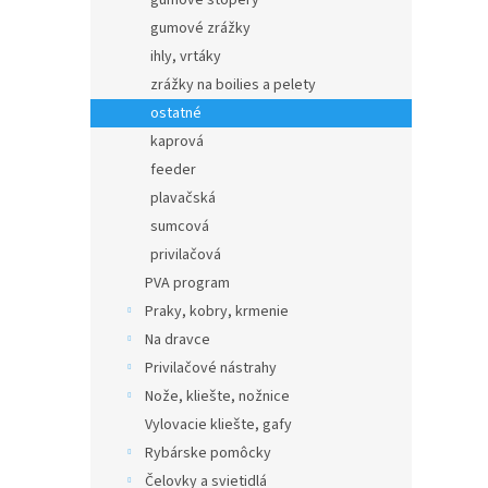
gumové štopery
gumové zrážky
ihly, vrtáky
zrážky na boilies a pelety
ostatné
kaprová
feeder
plavačská
sumcová
privilačová
PVA program
Praky, kobry, krmenie
Na dravce
Privilačové nástrahy
Nože, kliešte, nožnice
Vylovacie kliešte, gafy
Rybárske pomôcky
Čelovky a svietidlá