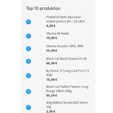
Top 10 produktov
PredaFish Baits dipovaná
sušená plotica 5ks / 10-14cm
9,89 €
Okuma 6K feeder
79,90 €
Okuma Acuador 3000, 4000
39,99 €
Black Cat Black Passion FD 80
66,90 €
By Döme TF Long Cast Pro LCS
6500
78,98 €
Black Cat Perfect Passion Long
Range 330cm 600g
99,39 €
Stég Wafters Smoke Ball 11mm
15g
2,95 €