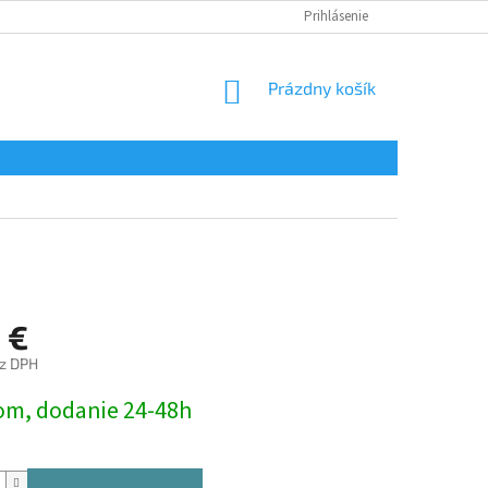
Prihlásenie
NÁKUPNÝ
Prázdny košík
KOŠÍK
 €
ez DPH
ová
om, dodanie 24-48h