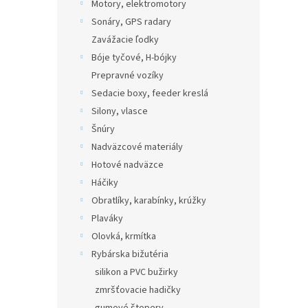
Motory, elektromotory
Sonáry, GPS radary
Zavážacie ľodky
Bóje tyčové, H-bójky
Prepravné vozíky
Sedacie boxy, feeder kreslá
Silony, vlasce
Šnúry
Nadväzcové materiály
Hotové nadväzce
Háčiky
Obratlíky, karabínky, krúžky
Plaváky
Olovká, krmítka
Rybárska bižutéria
silikon a PVC bužirky
zmršťovacie hadičky