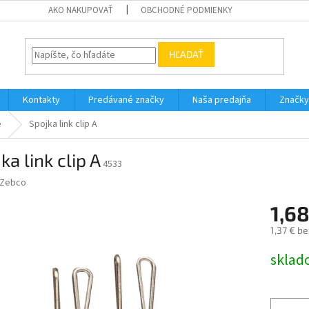
AKO NAKUPOVAŤ
OBCHODNÉ PODMIENKY
HĽADAŤ
Kontakty
Predávané značky
Naša predajňa
Značky
é
Spojka link clip A
ka link clip A
4533
Zebco
1,68
1,37 € b
Jednotk
sklad
cena: