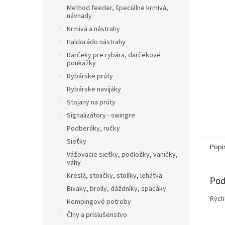
Method feeder, špeciálne krmivá,
návnady
Krmivá a nástrahy
Haldorádo nástrahy
Darčeky pre rybára, darčekové
poukážky
Rybárske prúty
Rybárske navijáky
Stojany na prúty
Signalizátory - swingre
Podberáky, ručky
Sieťky
Popi
Vážovacie sieťky, podložky, vaničky,
váhy
Kreslá, stoličky, stolíky, lehátka
Pod
Bivaky, brolly, dáždníky, spacáky
Rých
Kempingové potreby
Člny a príslušenstvo