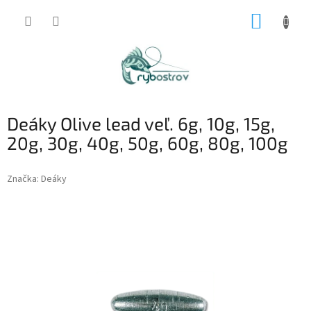
Prejsť
NÁKUP
na
obsah
KOŠÍK
Deáky Olive lead veľ. 6g, 10g, 15g,
20g, 30g, 40g, 50g, 60g, 80g, 100g
Značka:
Deáky