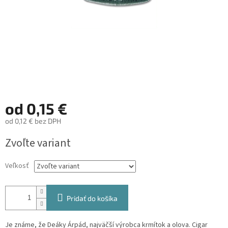
od
0,15 €
od
0,12 €
bez DPH
Jednotková
Zvoľte variant
cena:
Veľkosť
Pridať do košíka
Je známe, že Deáky Árpád, najväčší výrobca krmítok a olova. Cigar