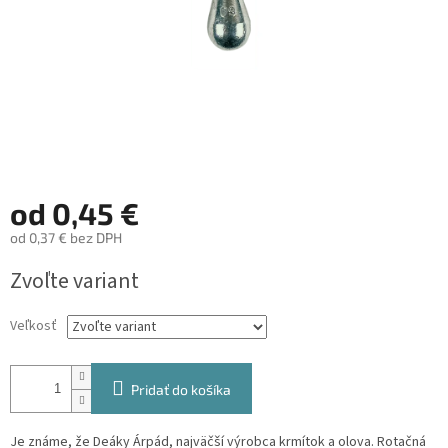
od
0,45 €
od
0,37 €
bez DPH
Jednotková
Zvoľte variant
cena:
Veľkosť
Pridať do košíka
Je známe, že Deáky Árpád, najväčší výrobca krmítok a olova. Rotačná