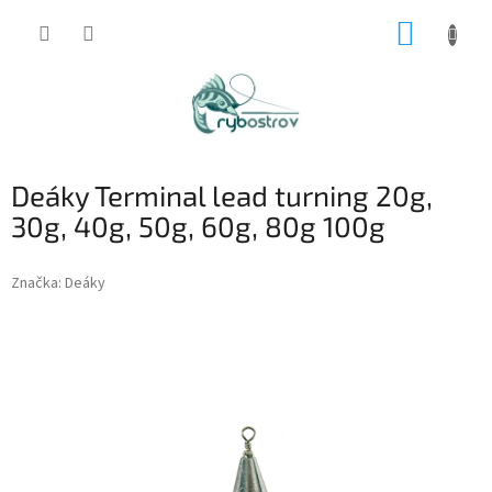
Prejsť
NÁKUP
na
obsah
KOŠÍK
Deáky Terminal lead turning 20g,
30g, 40g, 50g, 60g, 80g 100g
Značka:
Deáky