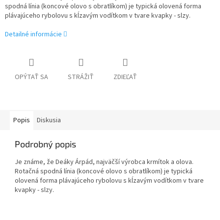
spodná línia (koncové olovo s obratlíkom) je typická olovená forma
plávajúceho rybolovu s kĺzavým vodítkom v tvare kvapky - slzy.
Detailné informácie
OPÝTAŤ SA
STRÁŽIŤ
ZDIEĽAŤ
Popis
Diskusia
Podrobný popis
Je známe, že Deáky Árpád, najväčší výrobca krmítok a olova.
Rotačná spodná línia (koncové olovo s obratlíkom) je typická
olovená forma plávajúceho rybolovu s kĺzavým vodítkom v tvare
kvapky - slzy.