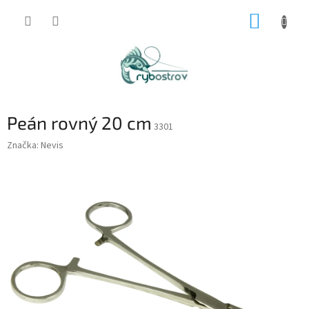
Prejsť
NÁKUP
na
obsah
KOŠÍK
Peán rovný 20 cm
3301
Značka:
Nevis