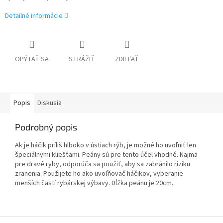
Detailné informácie
OPÝTAŤ SA
STRÁŽIŤ
ZDIEĽAŤ
Popis
Diskusia
Podrobný popis
Ak je háčik príliš hlboko v ústiach rýb, je možné ho uvoľniť len
špeciálnymi kliešťami. Peány sú pre tento účel vhodné. Najmä
pre dravé ryby, odporúča sa použiť, aby sa zabránilo riziku
zranenia. Použijete ho ako uvoľňovač háčikov, vyberanie
menších častí rybárskej výbavy. D
ĺžka peánu je 20cm.
Z