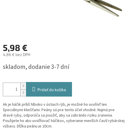
5,98 €
4,86 € bez DPH
Jednotková
skladom, dodanie 3-7 dní
cena:
Pridať do košíka
Ak je háčik príliš hlboko v ústiach rýb, je možné ho uvoľniť len
špeciálnymi kliešťami. Peány sú pre tento účel vhodné. Najmä pre
dravé ryby, odporúča sa použiť, aby sa zabránilo riziku zranenia.
Použijete ho ako uvoľňovač háčikov, vyberanie menších častí rybárskej
výbavy. D
ĺžka peánu je 20cm.