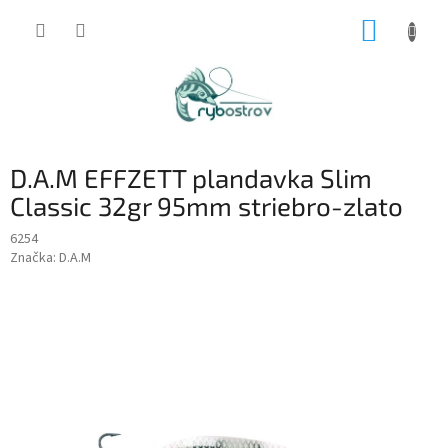
Prejsť
NÁKUP
na
obsah
KOŠÍK
D.A.M EFFZETT plandavka Slim
Classic 32gr 95mm striebro-zlato
6254
Značka:
D.A.M