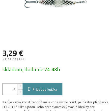
3,29 €
2,67 € bez DPH
Jednotková
skladom, dodanie 24-48h
cena:
Pridať do košíka
Keď je vzdialenosť započítaná a voda rýchlo prúdi, je ideálna plandavka
EFFZETT® Slim Spoon. Jeho aerodynamický tvar je ideálny pre