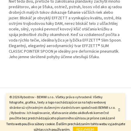
Niet teda divu, pretože to zakolísania plandavky zachytil mnoho
predátorov, ako je šťuka, ostriež, pstruh, losos vôd ako aj radou
drobných malých tokov dokazuje ťahanie väčších riek alebo
jazier. Bliskáč je obvyklý EFFZETT a vynikajúcu kvalitu, ostré, ihla
ostrými trojbodovou háky DAM, nerez bliskáč telo z ušľachtilej
ocele, silný, vysoká pevnosť kovový kľúč otáčania krúžku a
spája jednotlivé zložky okamihové. Keď sa vzdialenosť počíta a
voda rýchlo tečie, ideálna lyžica je lyžička EFFZETT® Slim Spoon.
Elegantný, elegantný aerodynamický tvar EFFZETT® SLIM
CLASSIC POINTER SPOON je ideálny pre deformácie pneumatík.
Jeho jemne skrútené pohyby účinne utesňujú šťuku.
Z
á
© 2026 Rybostrov - BEMWI s.r.o.. Všetky práva vyhradené. Všetky
Vytvoril Shoptet
p
fotografie, grafika, texty a logo nachádzajúce sa na tejto webovej
stránke sú výhradným duševným vlastníctvom spoločnosti BEMWI s.r.o.
ä
/ Rybostrov. Ich kopírovanie, sťahovanie alebo akékoľvek komerčné
t
použitie bez predchádzajúceho písomného súhlasu je prísne zakázané
Copyright 2026
Rybostrov
. Všetky práva vyhradené.
i
a bude právne postihované.
Tento web používa súbory cookie. Ďalším prechádzaním tohto webu vyjadrujete
e
súhlas s ich používaním.
ROZUMIEM