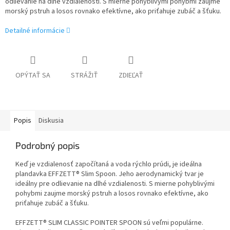
odlievanie na dlhé vzdialenosti. S mierne pohyblivými pohybmi zaujme
morský pstruh a losos rovnako efektívne, ako priťahuje zubáč a šťuku.
Detailné informácie
OPÝTAŤ SA
STRÁŽIŤ
ZDIEĽAŤ
Popis
Diskusia
Podrobný popis
Keď je vzdialenosť započítaná a voda rýchlo prúdi, je ideálna
plandavka EFFZETT® Slim Spoon. Jeho aerodynamický tvar je
ideálny pre odlievanie na dlhé vzdialenosti. S mierne pohyblivými
pohybmi zaujme morský pstruh a losos rovnako efektívne, ako
priťahuje zubáč a šťuku.
EFFZETT® SLIM CLASSIC POINTER SPOON sú veľmi populárne.