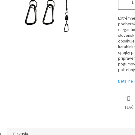
Extrémne
podberák
elegantné
slovenske
obsahuje
karabínk
spojky p
pripraven
pogumova
potrebnýc
Detailné 
TLAČ
s
Diskusia