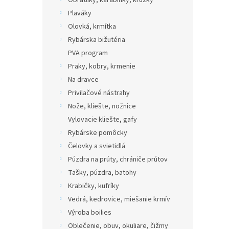
Obratlíky, karabínky, krúžky
Plaváky
Olovká, krmítka
Rybárska bižutéria
PVA program
Praky, kobry, krmenie
Na dravce
Privilačové nástrahy
Nože, kliešte, nožnice
Vylovacie kliešte, gafy
Rybárske pomôcky
Čelovky a svietidlá
Púzdra na prúty, chrániče prútov
Tašky, púzdra, batohy
Krabičky, kufríky
Vedrá, kedrovice, miešanie krmív
Výroba boilies
Oblečenie, obuv, okuliare, čižmy