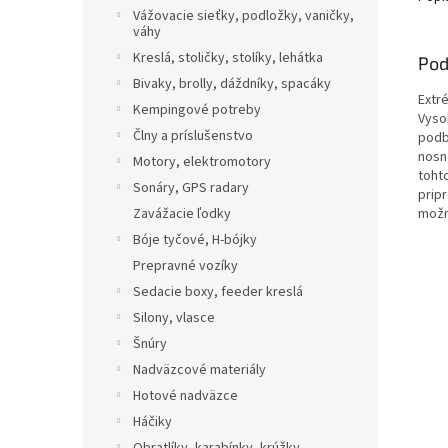
Vážovacie sieťky, podložky, vaničky,
váhy
Kreslá, stoličky, stolíky, lehátka
Pod
Bivaky, brolly, dáždníky, spacáky
Extr
Kempingové potreby
Vyso
Člny a príslušenstvo
podb
nosn
Motory, elektromotory
toht
Sonáry, GPS radary
prip
Zavážacie ľodky
možné
Bóje tyčové, H-bójky
Prepravné vozíky
Sedacie boxy, feeder kreslá
Silony, vlasce
Šnúry
Nadväzcové materiály
Hotové nadväzce
Háčiky