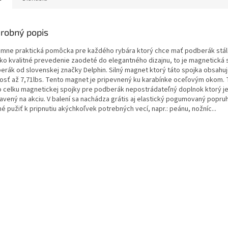
robný popis
émne praktická pomôcka pre každého rybára ktorý chce mať podberák stál
ko kvalitné prevedenie zaodeté do elegantného dizajnu, to je magnetická 
erák od slovenskej značky Delphin. Silný magnet ktorý táto spojka obsahu
osť až 7,71lbs. Tento magnet je pripevnený ku karabínke oceľovým okom. 
o celku magnetickej spojky pre podberák nepostrádateľný doplnok ktorý j
ravený na akciu. V balení sa nachádza grátis aj elastický pogumovaný popruh
 pužiť k pripnutiu akýchkoľvek potrebných vecí, napr.: peánu, nožníc...