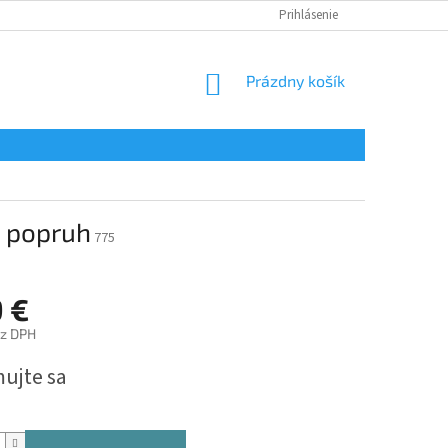
Prihlásenie
NÁKUPNÝ
Prázdny košík
KOŠÍK
+ popruh
775
9 €
ez DPH
ová
mujte sa