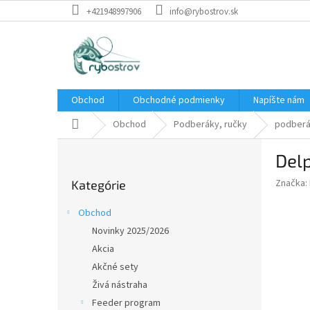
Prejsť
+421948997906
info@rybostrov.sk
na
obsah
Obchod
Obchodné podmienky
Napíšte nám
Domov
Obchod
Podberáky, ručky
podberá
B
Del
o
Preskočiť
č
Značka:
Kategórie
kategórie
n
ý
Obchod
p
Novinky 2025/2026
a
Akcia
n
e
Akčné sety
l
Živá nástraha
Feeder program