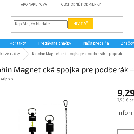
AKO NAKUPOVAŤ
OBCHODNÉ PODMIENKY
HĽADAŤ
Kontakty
Predávané značky
Naša predajňa
Značky
kové ručky
Delphin Magnetická spojka pre podberák + popruh
phin Magnetická spojka pre podberák 
Delphin
9,2
7,55 € b
Jednotk
infor
cena: