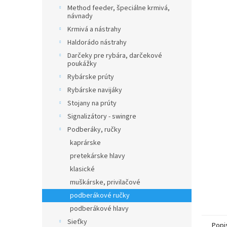
Method feeder, špeciálne krmivá,
návnady
Krmivá a nástrahy
Haldorádo nástrahy
Darčeky pre rybára, darčekové
poukážky
Rybárske prúty
Rybárske navijáky
Stojany na prúty
Signalizátory - swingre
Podberáky, ručky
kaprárske
pretekárske hlavy
klasické
muškárske, privilačové
podberákové ručky
podberákové hlavy
Sieťky
Popi