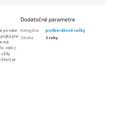
Dodatočné parametre
e po ruke.
Kategória
:
podberákové ručky
spojka pre
Záruka
:
2 roky
je má
To robí z
e vždy
 ktorý je