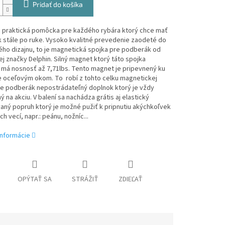
Pridať do košíka
 praktická pomôcka pre každého rybára ktorý chce mať
 stále po ruke. Vysoko kvalitné prevedenie zaodeté do
ho dizajnu, to je magnetická spojka pre podberák od
j značky Delphin. Silný magnet ktorý táto spojka
 má nosnosť až 7,71lbs. Tento magnet je pripevnený ku
e oceľovým okom. To robí z tohto celku magnetickej
re podberák nepostrádateľný doplnok ktorý je vždy
ý na akciu. V balení sa nachádza grátis aj elastický
ný popruh ktorý je možné pužiť k pripnutiu akýchkoľvek
h vecí, napr.: peánu, nožníc...
informácie
OPÝTAŤ SA
STRÁŽIŤ
ZDIEĽAŤ