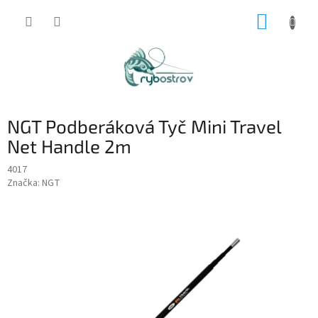
Prejsť
NÁKUP
na
obsah
KOŠÍK
NGT Podberáková Tyč Mini Travel
Net Handle 2m
4017
Značka:
NGT