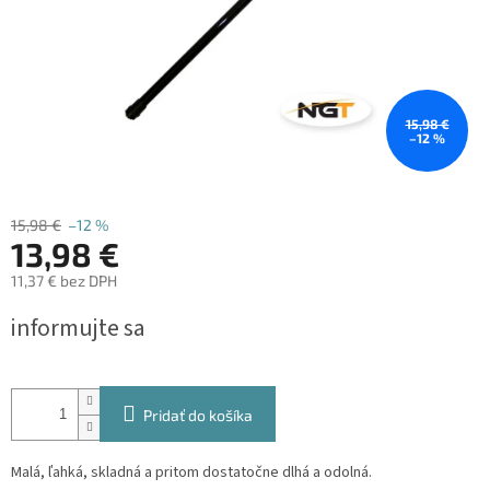
15,98 €
–12 %
15,98 €
–12 %
13,98 €
11,37 € bez DPH
Jednotková
informujte sa
cena:
Pridať do košíka
Malá, ľahká, skladná a pritom dostatočne dlhá a odolná.