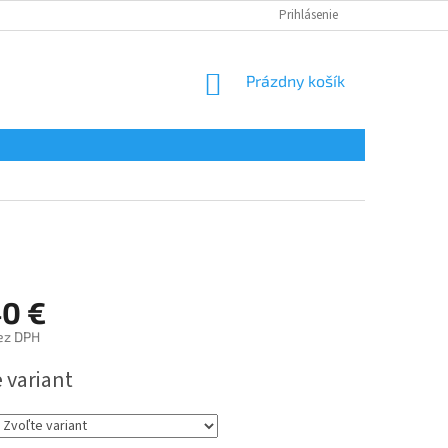
Prihlásenie
NÁKUPNÝ
Prázdny košík
KOŠÍK
40 €
ez DPH
ová
 variant