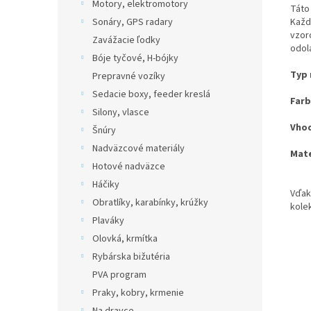
Motory, elektromotory
Táto
Každý
Sonáry, GPS radary
vzor
Zavážacie ľodky
odol
Bóje tyčové, H-bójky
Typ 
Prepravné vozíky
Sedacie boxy, feeder kreslá
Farb
Silony, vlasce
Vhod
Šnúry
Nadväzcové materiály
Mate
Hotové nadväzce
Háčiky
Vďak
Obratlíky, karabínky, krúžky
kole
Plaváky
Olovká, krmítka
Rybárska bižutéria
PVA program
Praky, kobry, krmenie