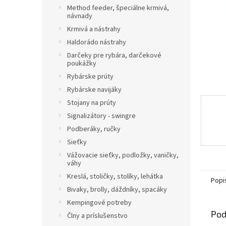
Method feeder, špeciálne krmivá,
návnady
Krmivá a nástrahy
Haldorádo nástrahy
Darčeky pre rybára, darčekové
poukážky
Rybárske prúty
Rybárske navijáky
Stojany na prúty
Signalizátory - swingre
Podberáky, ručky
Sieťky
Vážovacie sieťky, podložky, vaničky,
váhy
Kreslá, stoličky, stolíky, lehátka
Popi
Bivaky, brolly, dáždníky, spacáky
Kempingové potreby
Pod
Člny a príslušenstvo