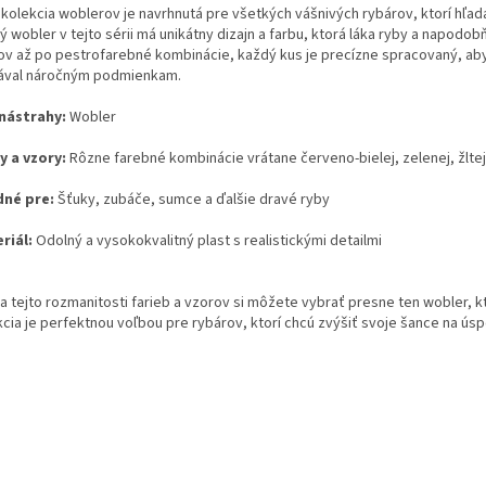
 kolekcia woblerov je navrhnutá pre všetkých vášnivých rybárov, ktorí hľada
 wobler v tejto sérii má unikátny dizajn a farbu, ktorá láka ryby a napodo
ov až po pestrofarebné kombinácie, každý kus je precízne spracovaný, ab
ával náročným podmienkam.
nástrahy:
Wobler
y a vzory:
Rôzne farebné kombinácie vrátane červeno-bielej, zelenej, žltej
né pre:
Šťuky, zubáče, sumce a ďalšie dravé ryby
riál:
Odolný a vysokokvalitný plast s realistickými detailmi
a tejto rozmanitosti farieb a vzorov si môžete vybrať presne ten wobler, k
kcia je perfektnou voľbou pre rybárov, ktorí chcú zvýšiť svoje šance na ús