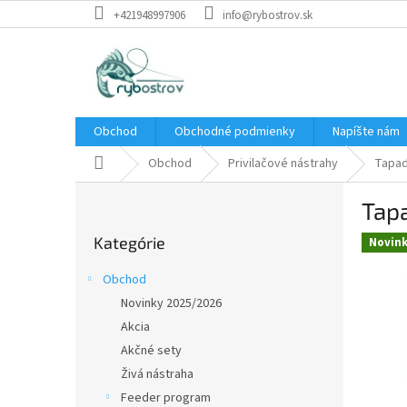
Prejsť
+421948997906
info@rybostrov.sk
na
obsah
Obchod
Obchodné podmienky
Napíšte nám
Domov
Obchod
Privilačové nástrahy
Tapad
B
Tap
o
Preskočiť
č
Kategórie
kategórie
Novin
n
ý
Obchod
p
Novinky 2025/2026
a
Akcia
n
e
Akčné sety
l
Živá nástraha
Feeder program