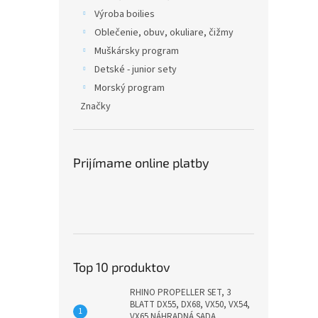
Výroba boilies
Oblečenie, obuv, okuliare, čižmy
Muškársky program
Detské - junior sety
Morský program
Značky
Prijímame online platby
Top 10 produktov
RHINO PROPELLER SET, 3
BLATT DX55, DX68, VX50, VX54,
VX65 NÁHRADNÁ SADA