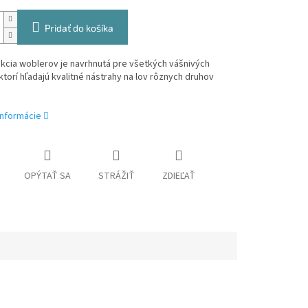
Pridať do košíka
kcia woblerov je navrhnutá pre všetkých vášnivých
ktorí hľadajú kvalitné nástrahy na lov rôznych druhov
informácie
OPÝTAŤ SA
STRÁŽIŤ
ZDIEĽAŤ