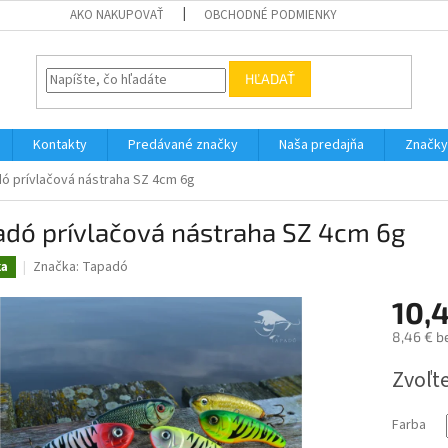
AKO NAKUPOVAŤ
OBCHODNÉ PODMIENKY
HĽADAŤ
Kontakty
Predávané značky
Naša predajňa
Značky
ó prívlačová nástraha SZ 4cm 6g
adó prívlačová nástraha SZ 4cm 6g
Značka:
Tapadó
ka
10,
8,46 € b
Jednotk
Zvoľte
cena:
Farba