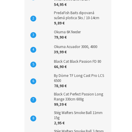
54,95 €
PredaFish Baits dipovaná
sušená plotica 5ks / 10-14cm
9,89 €
Okuma 6K feeder
79,90 €
Okuma Acuador 3000, 4000
39,99 €
Black Cat Black Passion FD 80
66,90 €
By Döme TF Long Cast Pro LCS
6500
78,98 €
Black Cat Perfect Passion Long
Range 330cm 600g
99,39 €
Stég Wafters Smoke Ball 11mm
15g
2,95 €
Stég Wafters Smoke Ball 7-9mm