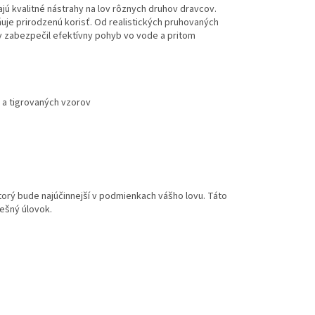
jú kvalitné nástrahy na lov rôznych druhov dravcov.
bňuje prirodzenú korisť. Od realistických pruhovaných
y zabezpečil efektívny pohyb vo vode a pritom
 a tigrovaných vzorov
torý bude najúčinnejší v podmienkach vášho lovu. Táto
pešný úlovok.