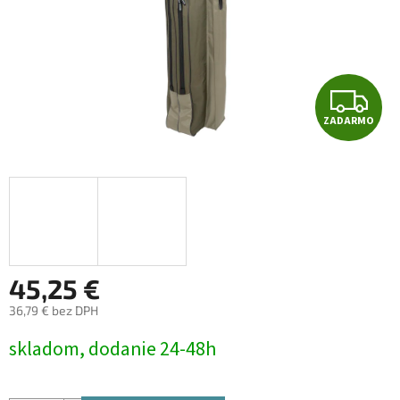
Z
ZADARMO
A
D
A
R
M
45,25 €
36,79 € bez DPH
O
Jednotková
skladom, dodanie 24-48h
cena: