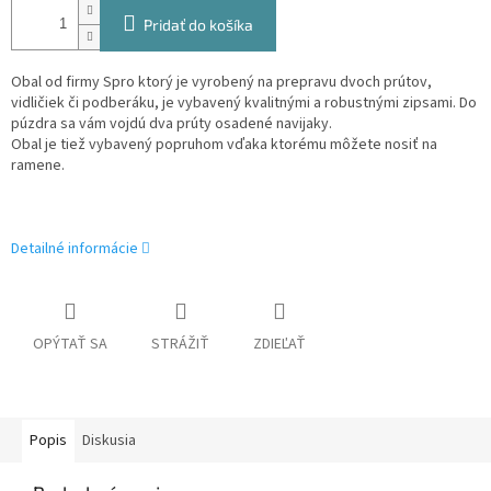
Pridať do košíka
Obal od firmy Spro ktorý je vyrobený na prepravu dvoch prútov,
vidličiek či podberáku, je vybavený kvalitnými a robustnými zipsami. Do
púzdra sa vám vojdú dva prúty osadené navijaky.
Obal je tiež vybavený popruhom vďaka ktorému môžete nosiť na
ramene.
Detailné informácie
OPÝTAŤ SA
STRÁŽIŤ
ZDIEĽAŤ
Popis
Diskusia