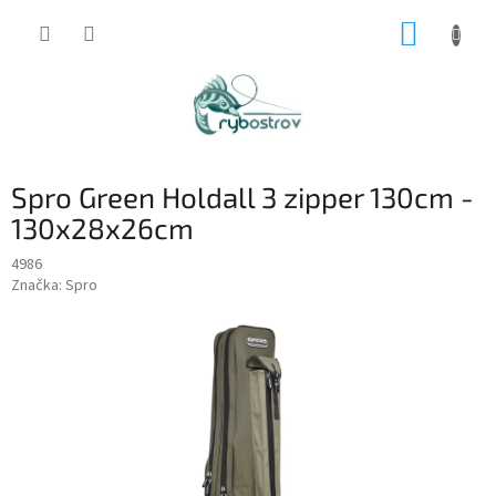
Prejsť
NÁKUP
na
obsah
KOŠÍK
Spro Green Holdall 3 zipper 130cm -
130x28x26cm
4986
Značka:
Spro