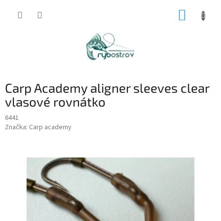
Prejsť
NÁKUP
na
obsah
KOŠÍK
Carp Academy aligner sleeves clear
vlasové rovnátko
6441
Značka:
Carp academy