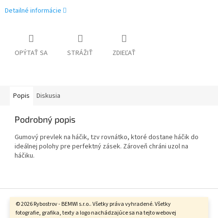
Detailné informácie
OPÝTAŤ SA
STRÁŽIŤ
ZDIEĽAŤ
Popis
Diskusia
Podrobný popis
Gumový prevlek na háčik, tzv rovnátko, ktoré dostane háčik do
ideálnej polohy pre perfektný zásek. Zároveň chráni uzol na
háčiku.
Z
á
© 2026 Rybostrov - BEMWI s.r.o.. Všetky práva vyhradené. Všetky
Vytvoril Shoptet
p
fotografie, grafika, texty a logo nachádzajúce sa na tejto webovej