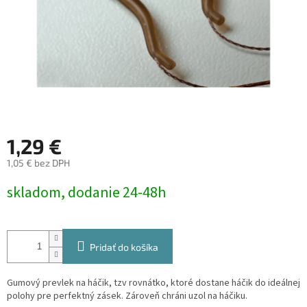
1,29 €
1,05 € bez DPH
Jednotková
skladom, dodanie 24-48h
cena:
Pridať do košíka
Gumový prevlek na háčik, tzv rovnátko, ktoré dostane háčik do ideálnej
polohy pre perfektný zásek. Zároveň chráni uzol na háčiku.