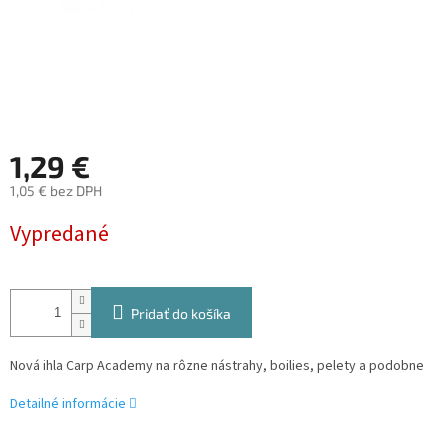
1,29 €
1,05 € bez DPH
Jednotková
Vypredané
cena:
Pridať do košíka
Nová ihla Carp Academy na rôzne nástrahy, boilies, pelety a podobne
Detailné informácie