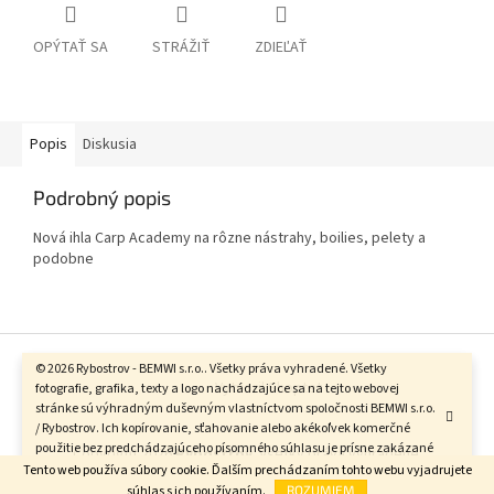
OPÝTAŤ SA
STRÁŽIŤ
ZDIEĽAŤ
Popis
Diskusia
Podrobný popis
Nová ihla Carp Academy na rôzne nástrahy, boilies, pelety a
podobne
Z
á
© 2026 Rybostrov - BEMWI s.r.o.. Všetky práva vyhradené. Všetky
Vytvoril Shoptet
p
fotografie, grafika, texty a logo nachádzajúce sa na tejto webovej
stránke sú výhradným duševným vlastníctvom spoločnosti BEMWI s.r.o.
ä
/ Rybostrov. Ich kopírovanie, sťahovanie alebo akékoľvek komerčné
t
použitie bez predchádzajúceho písomného súhlasu je prísne zakázané
Copyright 2026
Rybostrov
. Všetky práva vyhradené.
i
a bude právne postihované.
Tento web používa súbory cookie. Ďalším prechádzaním tohto webu vyjadrujete
e
súhlas s ich používaním.
ROZUMIEM