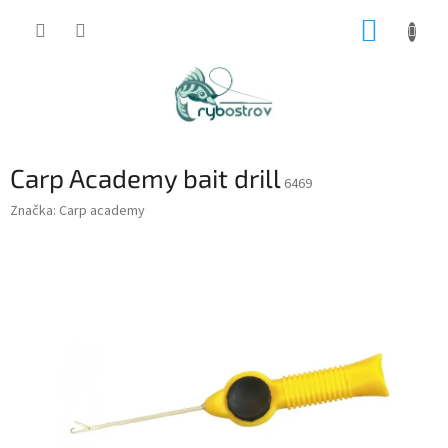
Prejsť
NÁKUP
na
obsah
KOŠÍK
Carp Academy bait drill
6469
Značka:
Carp academy