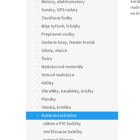
kara
Motory, elektromotory
nadv
Sonáry, GPS radary
na lo
Zavážacie ľodky
Bóje tyčové, H-bójky
Prepravné vozíky
Sedacie boxy, feeder kreslá
Silony, vlasce
Šnúry
Nadväzcové materiály
Hotové nadväzce
Háčiky
Obratlíky, karabínky, krúžky
Plaváky
Olovká, krmítka
Rybárska bižutéria
silikon a PVC bužirky
zmršťovacie hadičky