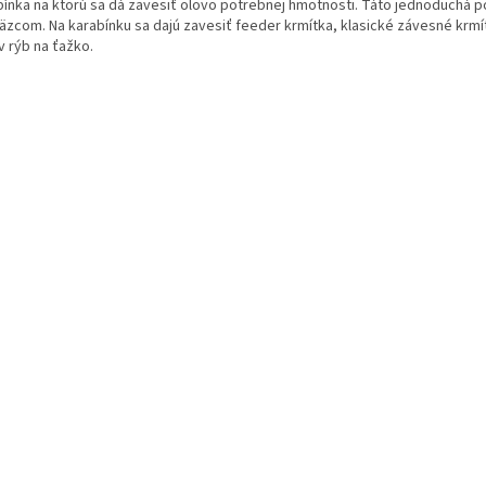
bínka na ktorú sa dá zavesiť olovo potrebnej hmotnosti. Táto jednoduchá 
äzcom. Na karabínku sa dajú zavesiť feeder krmítka, klasické závesné krmít
v rýb na ťažko.