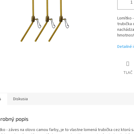
Lomítko -
trubička 
nachádza 
hmotnost
Detailné 
TLAČ
s
Diskusia
robný popis
tko - záves na olovo camou farby, je to vlastne lomená trubička cez ktorú s