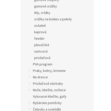
gumové štopery
gumové zrážky
ihly, vrtáky
zrážky na boilies a pelety
ostatné
kaprová
feeder
plavačská
sumcová
privilačová
PVA program
Praky, kobry, krmenie
Na dravce
Privilačové nástrahy
Nože, kliešte, nožnice
Vylovacie kliešte, gafy
Rybárske pomôcky
Čelovky a svietidlá