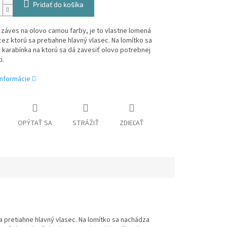
Pridať do košíka
 záves na olovo camou farby, je to vlastne lomená
cez ktorú sa pretiahne hlavný vlasec. Na lomítko sa
karabínka na ktorú sa dá zavesiť olovo potrebnej
i.
informácie
OPÝTAŤ SA
STRÁŽIŤ
ZDIEĽAŤ
a pretiahne hlavný vlasec. Na lomítko sa nachádza