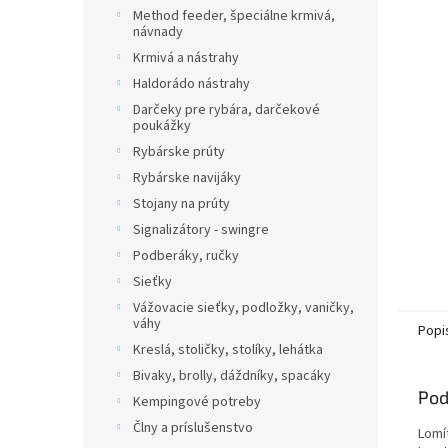
Method feeder, špeciálne krmivá,
návnady
Krmivá a nástrahy
Haldorádo nástrahy
Darčeky pre rybára, darčekové
poukážky
Rybárske prúty
Rybárske navijáky
Stojany na prúty
Signalizátory - swingre
Podberáky, ručky
Sieťky
Vážovacie sieťky, podložky, vaničky,
váhy
Popi
Kreslá, stoličky, stolíky, lehátka
Bivaky, brolly, dáždníky, spacáky
Pod
Kempingové potreby
Člny a príslušenstvo
Lomí