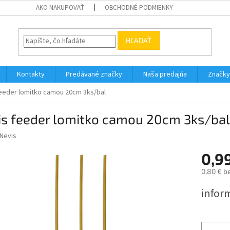
AKO NAKUPOVAŤ
OBCHODNÉ PODMIENKY
HĽADAŤ
Kontakty
Predávané značky
Naša predajňa
Značky
feeder lomitko camou 20cm 3ks/bal
is feeder lomitko camou 20cm 3ks/bal
Nevis
0,9
0,80 € b
Jednotk
infor
cena: