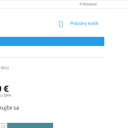
Prihlásenie
NÁKUPNÝ
Prázdny košík
KOŠÍK
6522
9 €
ez DPH
ová
mujte sa