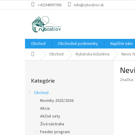
Prejsť
+421948997906
info@rybostrov.sk
na
obsah
Obchod
Obchodné podmienky
Napíšte nám
Domov
Obchod
Rybárska bižutéria
Nevis 
B
Nev
o
Preskočiť
č
Značka:
Kategórie
kategórie
n
ý
Obchod
p
Novinky 2025/2026
a
Akcia
n
e
Akčné sety
l
Živá nástraha
Feeder program