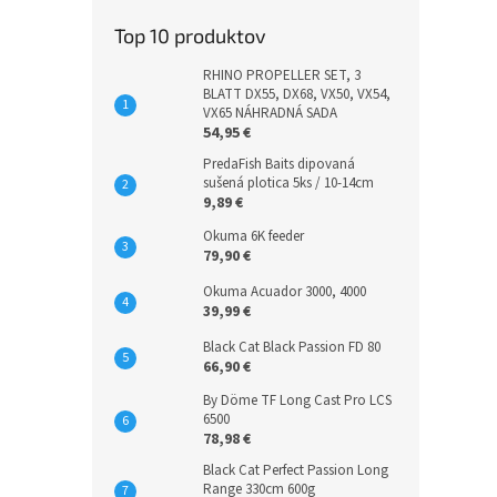
Top 10 produktov
RHINO PROPELLER SET, 3
BLATT DX55, DX68, VX50, VX54,
VX65 NÁHRADNÁ SADA
54,95 €
PredaFish Baits dipovaná
sušená plotica 5ks / 10-14cm
9,89 €
Okuma 6K feeder
79,90 €
Okuma Acuador 3000, 4000
39,99 €
Black Cat Black Passion FD 80
66,90 €
By Döme TF Long Cast Pro LCS
6500
78,98 €
Black Cat Perfect Passion Long
Range 330cm 600g