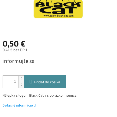
0,50 €
0,41 € bez DPH
Jednotková
informujte sa
cena:
Pridať do košíka
Nálepka s logom Black Cat a s obrázkom sumca.
Detailné informácie