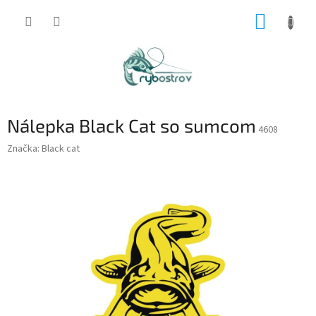
Prejsť
NÁKUP
na
obsah
KOŠÍK
Nálepka Black Cat so sumcom
4608
Značka:
Black cat