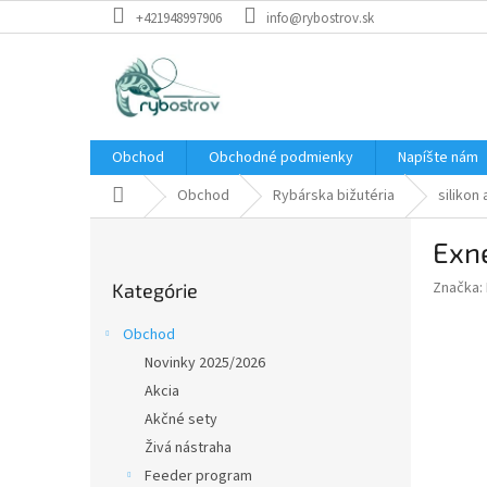
Prejsť
+421948997906
info@rybostrov.sk
na
obsah
Obchod
Obchodné podmienky
Napíšte nám
Domov
Obchod
Rybárska bižutéria
silikon
B
Exne
o
Preskočiť
č
Značka:
Kategórie
kategórie
n
ý
Obchod
p
Novinky 2025/2026
a
Akcia
n
e
Akčné sety
l
Živá nástraha
Feeder program