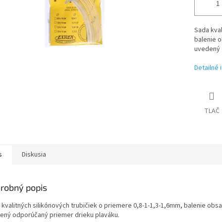
Sada kval
balenie o
uvedený 
Detailné 
TLAČ
s
Diskusia
robný popis
kvalitných silikónových trubičiek o priemere 0,8-1-1,3-1,6mm, balenie obsa
ený odporúčaný priemer drieku plaváku.