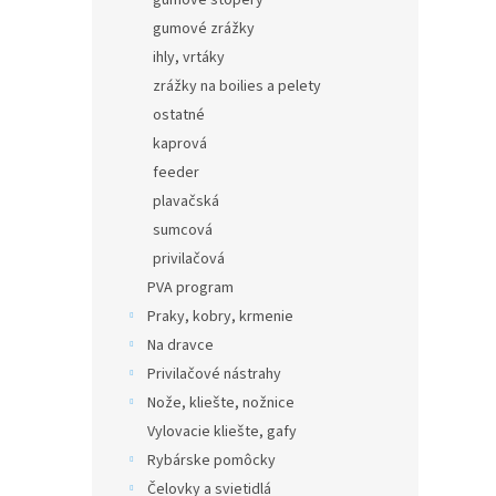
gumové štopery
gumové zrážky
ihly, vrtáky
zrážky na boilies a pelety
ostatné
kaprová
feeder
plavačská
sumcová
privilačová
PVA program
Praky, kobry, krmenie
Na dravce
Privilačové nástrahy
Nože, kliešte, nožnice
Vylovacie kliešte, gafy
Rybárske pomôcky
Čelovky a svietidlá