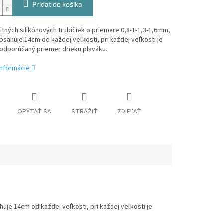
Pridať do košíka
itných silikónových trubičiek o priemere 0,8-1-1,3-1,6mm,
bsahuje 14cm od každej veľkosti, pri každej veľkosti je
odporúčaný priemer drieku plaváku.
informácie
OPÝTAŤ SA
STRÁŽIŤ
ZDIEĽAŤ
huje 14cm od každej veľkosti, pri každej veľkosti je