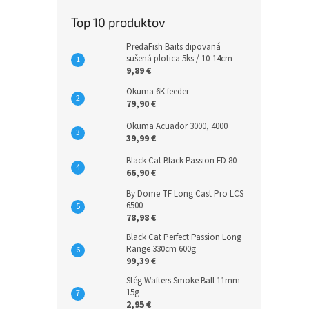
Top 10 produktov
PredaFish Baits dipovaná
sušená plotica 5ks / 10-14cm
9,89 €
Okuma 6K feeder
79,90 €
Okuma Acuador 3000, 4000
39,99 €
Black Cat Black Passion FD 80
66,90 €
By Döme TF Long Cast Pro LCS
6500
78,98 €
Black Cat Perfect Passion Long
Range 330cm 600g
99,39 €
Stég Wafters Smoke Ball 11mm
15g
2,95 €