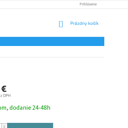
Prihlásenie
NÁKUPNÝ
Prázdny košík
KOŠÍK
 €
ez DPH
ová
om, dodanie 24-48h