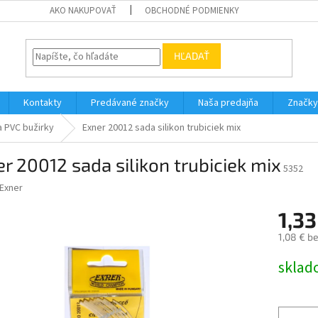
AKO NAKUPOVAŤ
OBCHODNÉ PODMIENKY
HĽADAŤ
Kontakty
Predávané značky
Naša predajňa
Značky
 a PVC bužirky
Exner 20012 sada silikon trubiciek mix
r 20012 sada silikon trubiciek mix
5352
Exner
1,33
1,08 € b
Jednotk
sklad
cena: