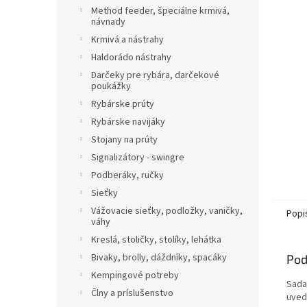
Method feeder, špeciálne krmivá,
návnady
Krmivá a nástrahy
Haldorádo nástrahy
Darčeky pre rybára, darčekové
poukážky
Rybárske prúty
Rybárske navijáky
Stojany na prúty
Signalizátory - swingre
Podberáky, ručky
Sieťky
Vážovacie sieťky, podložky, vaničky,
Popi
váhy
Kreslá, stoličky, stolíky, lehátka
Bivaky, brolly, dáždníky, spacáky
Pod
Kempingové potreby
Sada 
Člny a príslušenstvo
uved