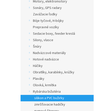
Motory, elektromotory
Sonáry, GPS radary
Zavážacie ľodky
Bóje tyčové, H-bójky
Prepravné vozíky
Sedacie boxy, feeder kreslá
Silony, vlasce
Šnúry
Nadväzcové materiály
Hotové nadväzce
Háčiky
Obratlíky, karabínky, krúžky
Plaváky
Olovká, krmítka
Rybárska bižutéria
silikon a PVC bužirky
zmršťovacie hadičky