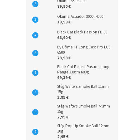
Okuma 6K feeder
79,90 €
Okuma Acuador 3000, 4000
39,99 €
Black Cat Black Passion FD 80
66,90 €
By Döme TF Long Cast Pro LCS
6500
78,98 €
Black Cat Perfect Passion Long
Range 330cm 600g
99,39 €
Stég Wafters Smoke Ball 11mm
15g
2,95 €
Stég Wafters Smoke Ball 7-9mm
15g
2,95 €
Stég Pop Up Smoke Ball 12mm
10g
2,95 €