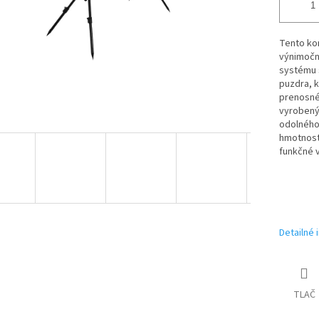
Tento kom
výnimočne
systému 
puzdra, k
prenosné
vyrobený 
odolného 
hmotnosť
funkčné 
Detailné 
TLAČ