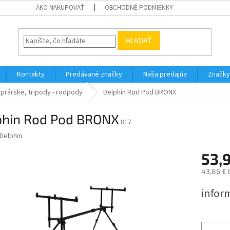
AKO NAKUPOVAŤ
OBCHODNÉ PODMIENKY
HĽADAŤ
Kontakty
Predávané značky
Naša predajňa
Značky
aprárske, tripody - rodpody
Delphin Rod Pod BRONX
phin Rod Pod BRONX
817
Delphin
53,
43,86 € 
Jednotk
infor
cena: