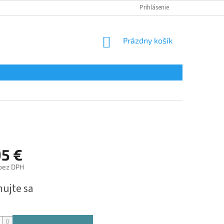
Prihlásenie
NÁKUPNÝ
Prázdny košík
KOŠÍK
95 €
bez DPH
ová
mujte sa