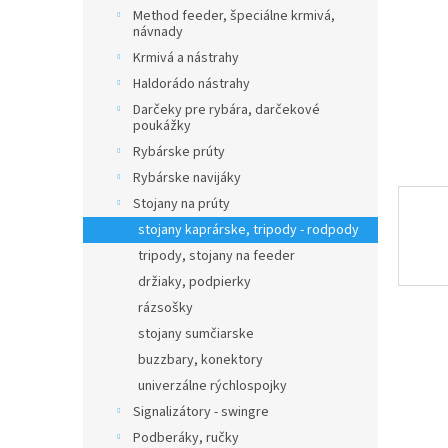
Method feeder, špeciálne krmivá,
návnady
Krmivá a nástrahy
Haldorádo nástrahy
Darčeky pre rybára, darčekové
poukážky
Rybárske prúty
Rybárske navijáky
Stojany na prúty
stojany kaprárske, tripody - rodpody
tripody, stojany na feeder
držiaky, podpierky
rázsošky
stojany sumčiarske
buzzbary, konektory
univerzálne rýchlospojky
Signalizátory - swingre
Podberáky, ručky