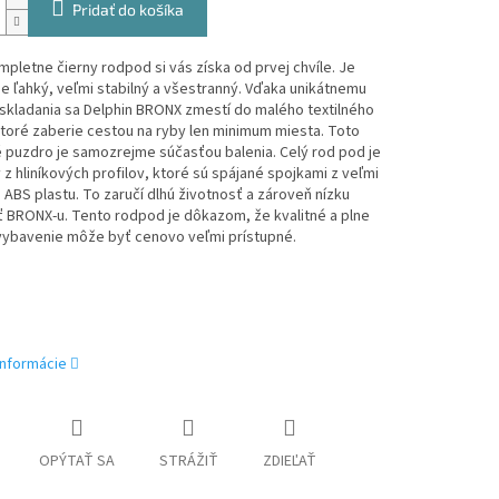
Pridať do košíka
pletne čierny rodpod si vás získa od prvej chvíle. Je
 ľahký, veľmi stabilný a všestranný. Vďaka unikátnemu
skladania sa Delphin BRONX zmestí do malého textilného
toré zaberie cestou na ryby len minimum miesta. Toto
 puzdro je samozrejme súčasťou balenia. Celý rod pod je
z hliníkových profilov, ktoré sú spájané spojkami z veľmi
ABS plastu. To zaručí dlhú životnosť a zároveň nízku
 BRONX-u. Tento rodpod je dôkazom, že kvalitné a plne
vybavenie môže byť cenovo veľmi prístupné.
informácie
OPÝTAŤ SA
STRÁŽIŤ
ZDIEĽAŤ