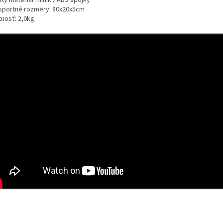
tý materiál: hliník / ABS spojky
sportné rozmery: 80x20x5cm
nosť: 2,0kg