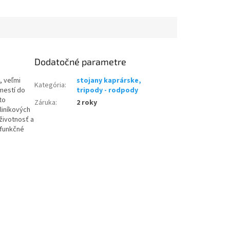
Dodatočné parametre
, veľmi
stojany kaprárske,
Kategória
:
mestí do
tripody - rodpody
to
Záruka
:
2 roky
liníkových
 životnosť a
 funkčné