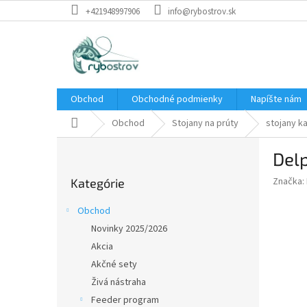
Prejsť
+421948997906
info@rybostrov.sk
na
obsah
Obchod
Obchodné podmienky
Napíšte nám
Domov
Obchod
Stojany na prúty
stojany k
B
Del
o
Preskočiť
č
Značka:
Kategórie
kategórie
n
ý
Obchod
p
Novinky 2025/2026
a
Akcia
n
e
Akčné sety
l
Živá nástraha
Feeder program