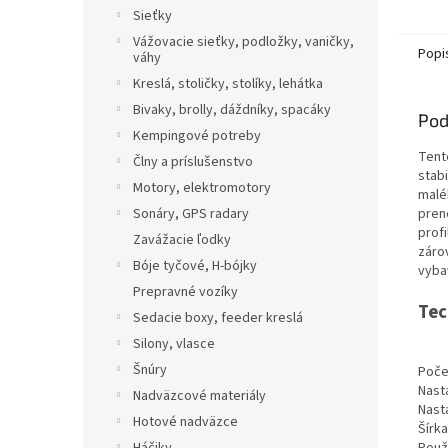
Sieťky
Vážovacie sieťky, podložky, vaničky,
Popi
váhy
Kreslá, stoličky, stolíky, lehátka
Bivaky, brolly, dáždníky, spacáky
Pod
Kempingové potreby
Tent
Člny a príslušenstvo
stab
Motory, elektromotory
malé
Sonáry, GPS radary
pren
profi
Zavážacie ľodky
záro
Bóje tyčové, H-bójky
vyba
Prepravné vozíky
Tec
Sedacie boxy, feeder kreslá
Silony, vlasce
Šnúry
Poče
Nast
Nadväzcové materiály
Nast
Hotové nadväzce
Šírk