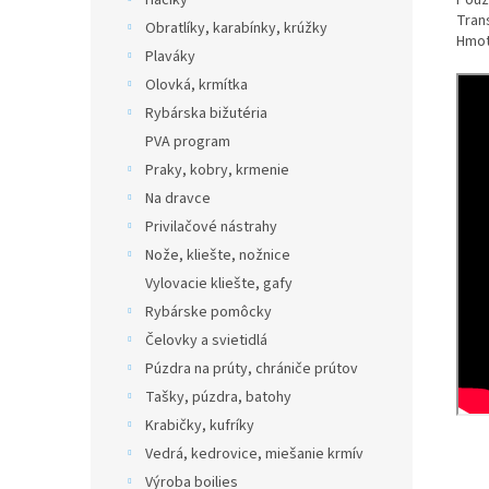
Háčiky
Použi
Tran
Obratlíky, karabínky, krúžky
Hmot
Plaváky
Olovká, krmítka
Rybárska bižutéria
PVA program
Praky, kobry, krmenie
Na dravce
Privilačové nástrahy
Nože, kliešte, nožnice
Vylovacie kliešte, gafy
Rybárske pomôcky
Čelovky a svietidlá
Púzdra na prúty, chrániče prútov
Tašky, púzdra, batohy
Krabičky, kufríky
Vedrá, kedrovice, miešanie krmív
Výroba boilies