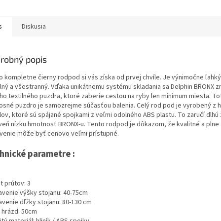
s
Diskusia
robný popis
o kompletne čierny rodpod si vás získa od prvej chvíle. Je výnimočne ľahký
ilný a všestranný. Vďaka unikátnemu systému skladania sa Delphin BRONX z
ho textilného puzdra, ktoré zaberie cestou na ryby len minimum miesta. To
osné puzdro je samozrejme súčasťou balenia. Celý rod pod je vyrobený z h
lov, ktoré sú spájané spojkami z veľmi odolného ABS plastu. To zaručí dlhú
veň nízku hmotnosť BRONX-u. Tento rodpod je dôkazom, že kvalitné a plne
venie môže byť cenovo veľmi prístupné.
hnické parametre :
t prútov: 3
avenie výšky stojanu: 40-75cm
avenie dľžky stojanu: 80-130 cm
a hrázd: 50cm