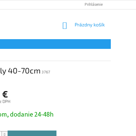
Prihlásenie
NÁKUPNÝ
Prázdny košík
KOŠÍK
ely 40-70cm
3767
 €
ez DPH
ová
om, dodanie 24-48h