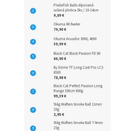
PredaFish Baits dipovaná
sušená plotica 5ks / 10-14cm
9,89 €
Okuma 6K feeder
79,90 €
Okuma Acuador 3000, 4000
39,99 €
Black Cat Black Passion FD 80
66,90 €
By Döme TF Long Cast Pro LCS
6500
78,98 €
Black Cat Perfect Passion Long
Range 330cm 600g
99,39 €
Stég Wafters Smoke Ball 11mm
15g
2,95 €
Stég Wafters Smoke Ball 7-9mm
15g