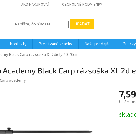
AKO NAKUPOVAŤ
OBCHODNÉ PODMIENKY
HĽADAŤ
Kontakty
Predávané značky
Naša predajňa
Značky
emy Black Carp rázsoška XL 2diely 40-70cm
p Academy Black Carp rázsoška XL 2di
Carp academy
7,59
6,17 € b
Jednotk
sklad
cena: