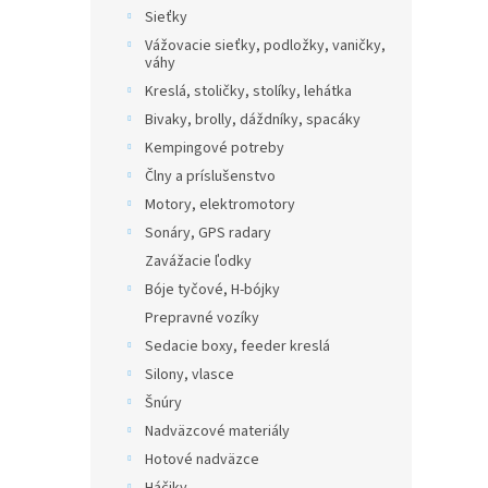
Sieťky
Vážovacie sieťky, podložky, vaničky,
váhy
Kreslá, stoličky, stolíky, lehátka
Bivaky, brolly, dáždníky, spacáky
Kempingové potreby
Člny a príslušenstvo
Motory, elektromotory
Sonáry, GPS radary
Zavážacie ľodky
Bóje tyčové, H-bójky
Prepravné vozíky
Sedacie boxy, feeder kreslá
Silony, vlasce
Šnúry
Nadväzcové materiály
Hotové nadväzce