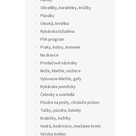
Háčiky
Obratlíky, karabínky, krúžky
Plaváky
Olovká, krmítka
Rybárska bižutéria
PVA program
Praky, kobry, krmenie
Na dravce
Privilačové nástrahy
Nože, kliešte, nožnice
Vylovacie kliešte, gafy
Rybárske pomôcky
Čelovky a svietidlá
Púzdra na prúty, chrániče prútov
Tašky, púzdra, batohy
Krabičky, kufríky
Vedrá, kedrovice, miešanie krmív
Výroba boilies