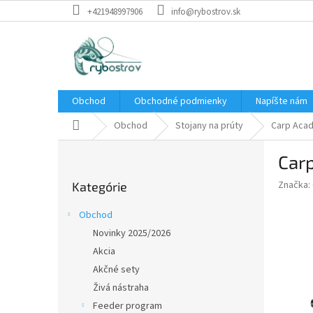
Prejsť
+421948997906
info@rybostrov.sk
na
obsah
Obchod
Obchodné podmienky
Napíšte nám
Domov
Obchod
Stojany na prúty
Carp Acad
B
Car
o
Preskočiť
č
Značka:
Kategórie
kategórie
n
ý
Obchod
p
Novinky 2025/2026
a
Akcia
n
e
Akčné sety
l
Živá nástraha
Feeder program