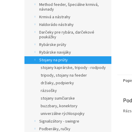
Method feeder, špeciálne krmivá,
návnady
Krmivá a nástrahy
Haldorádo nástrahy
Darčeky pre rybára, darčekové
poukážky
Rybárske prúty
Rybárske navijáky
Stojany na prúty
stojany kaprárske, tripody - rodpody
tripody, stojany na feeder
Popi
držiaky, podpierky
rázsošky
stojany sumčiarske
Pod
buzzbary, konektory
Rázs
univerzálne rýchlospojky
Signalizátory - swingre
Podberáky, ručky