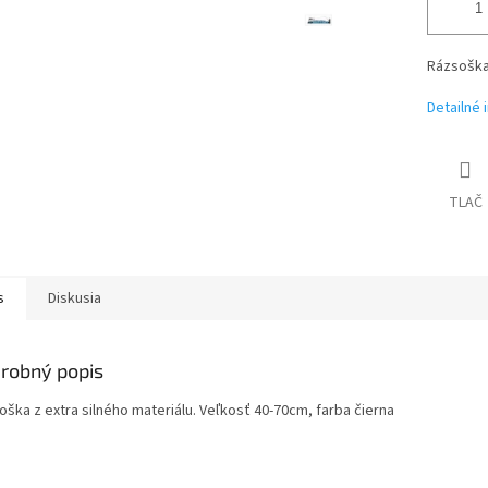
Rázsoška 
Detailné 
TLAČ
s
Diskusia
robný popis
oška z extra silného materiálu. Veľkosť 40-70cm, farba čierna