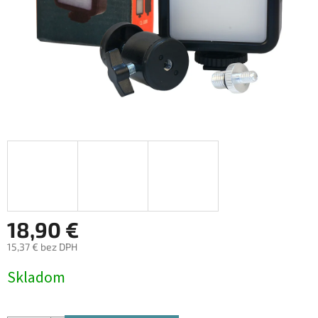
18,90 €
15,37 € bez DPH
Jednotková
Skladom
cena: