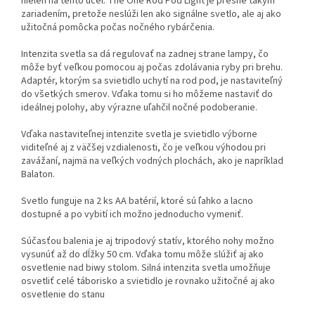
nielen na tento účel. The One Rod Pod Light je presne takým
zariadením, pretože neslúži len ako signálne svetlo, ale aj ako
užitočná pomôcka počas nočného rybárčenia.
Intenzita svetla sa dá regulovať na zadnej strane lampy, čo
môže byť veľkou pomocou aj počas zdolávania ryby pri brehu.
Adaptér, ktorým sa svietidlo uchytí na rod pod, je nastaviteľný
do všetkých smerov. Vďaka tomu si ho môžeme nastaviť do
ideálnej polohy, aby výrazne uľahčil nočné podoberanie.
Vďaka nastaviteľnej intenzite svetla je svietidlo výborne
viditeľné aj z väčšej vzdialenosti, čo je veľkou výhodou pri
zavážaní, najmä na veľkých vodných plochách, ako je napríklad
Balaton.
Svetlo funguje na 2 ks AA batérií, ktoré sú ľahko a lacno
dostupné a po vybití ich možno jednoducho vymeniť.
Súčasťou balenia je aj tripodový statív, ktorého nohy možno
vysunúť až do dĺžky 50 cm. Vďaka tomu môže slúžiť aj ako
osvetlenie nad biwy stolom. Silná intenzita svetla umožňuje
osvetliť celé táborisko a svietidlo je rovnako užitočné aj ako
osvetlenie do stanu