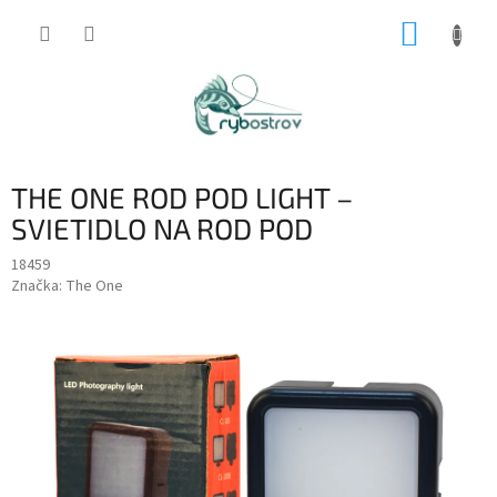
Prejsť
NÁKUP
na
obsah
KOŠÍK
THE ONE ROD POD LIGHT –
SVIETIDLO NA ROD POD
18459
Značka:
The One