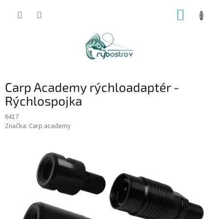
Prejsť
NÁKUP
na
obsah
KOŠÍK
Carp Academy rýchloadaptér -
Rýchlospojka
6417
Značka:
Carp academy