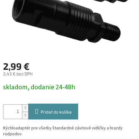
2,99 €
2,43 € bez DPH
Jednotková
skladom, dodanie 24-48h
cena:
Pridať do košíka
Rýchloadaptér pre všetky štandardné závitové vidličky a hrazdy
rodpodov.