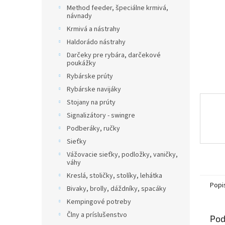
Method feeder, špeciálne krmivá,
návnady
Krmivá a nástrahy
Haldorádo nástrahy
Darčeky pre rybára, darčekové
poukážky
Rybárske prúty
Rybárske navijáky
Stojany na prúty
Signalizátory - swingre
Podberáky, ručky
Sieťky
Vážovacie sieťky, podložky, vaničky,
váhy
Kreslá, stoličky, stolíky, lehátka
Popi
Bivaky, brolly, dáždníky, spacáky
Kempingové potreby
Člny a príslušenstvo
Pod