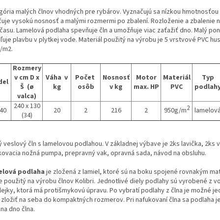
gória malých člnov vhodných pre rybárov. Vyznačujú sa nízkou hmotnosťou
O
čuje vysokú nosnosť a malými rozmermi po zbalení. Rozloženie a zbalenie 
 času. Lamelová podlaha spevňuje čln a umožňuje viac zaťažiť dno. Malý po
uje plavbu v plytkej vode. Materiál použitý na výrobu je 5 vrstvové PVC hu
/m2.
Rozmery
v cm D x
Váha v
Počet
Nosnosť
Motor
Materiál
Typ
del
Š (
ø
kg
osôb
v kg
max. HP
PVC
podlah
valca
)
240 x 130
2
40
20
2
216
2
950g/m
lamelov
(34)
 veslový čln s lamelovou podlahou. V základnej výbave je 2ks lavička, 2ks v
kovacia nožná pumpa, prepravný vak, opravná sada, návod na obsluhu.
elová podlaha
je zložená z lamiel, ktoré sú na boku spojené rovnakým ma
je použitý na výrobu člnov Kolibri. Jednotlivé diely podlahy sú vyrobené z 
lejky, ktorá má protišmykovú úpravu. Po vybratí podlahy z člna je možné je
y zložiť na seba do kompaktných rozmerov. Pri nafukovaní člna sa podlaha 
 na dno člna.