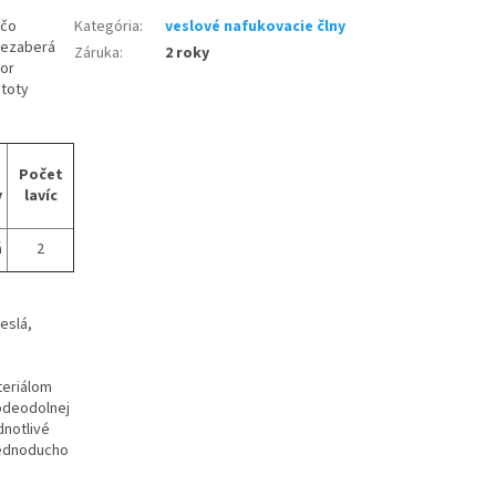
 čo
Kategória
:
veslové nafukovacie člny
nezaberá
Záruka
:
2 roky
nor
stoty
Počet
y
lavíc
á
2
eslá,
teriálom
vodeodolnej
dnotlivé
jednoducho