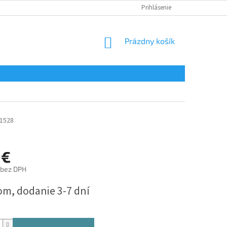
Prihlásenie
NÁKUPNÝ
Prázdny košík
KOŠÍK
1528
 €
 bez DPH
ová
om, dodanie 3-7 dní