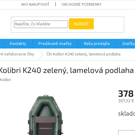
AKO NAKUPOVAŤ
OBCHODNÉ PODMIENKY
HĽADAŤ
Kontakty
Predávané značky
Naša predajňa
Značky
vé nafukovacie člny
Čln Kolibri K240 zelený, lamelová podlaha
Kolibri K240 zelený, lamelová podlaha
Kolibri
378
307,32 €
Jednotk
sklad
cena: