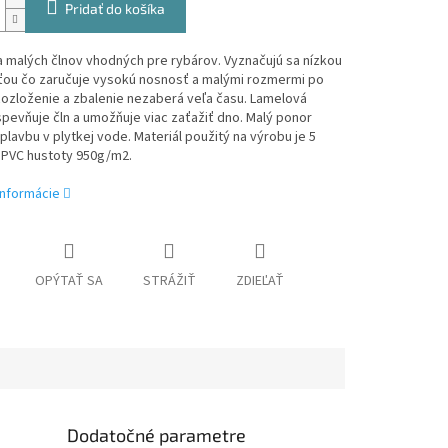
Pridať do košíka
 malých člnov vhodných pre rybárov. Vyznačujú sa nízkou
ou čo zaručuje vysokú nosnosť a malými rozmermi po
Rozloženie a zbalenie nezaberá veľa času. Lamelová
pevňuje čln a umožňuje viac zaťažiť dno. Malý ponor
plavbu v plytkej vode. Materiál použitý na výrobu je 5
 PVC hustoty 950g/m2.
informácie
OPÝTAŤ SA
STRÁŽIŤ
ZDIEĽAŤ
Dodatočné parametre