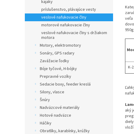
kajaky
Kate
príslušenstvo, plávajúce vesty
zaru
veslové nafukovacie člny
veľa
dovoľ
motorové nafukovacie člny
950g
veslové nafukovacie člny s držiakom
motora
Motory, elektromotory
Mo
Sonáry, GPS radary
Zavážacie ľodky
K-2
Bóje tyčové, H-bójky
Prepravné vozíky
Sedacie boxy, feeder kreslá
Ľahký
Silony, vlasce
nafu
Šnúry
Lam
Nadväzcové materiály
aký 
Hotové nadväzce
preg
diel
Háčiky
vloží
Obratlíky, karabínky, krúžky