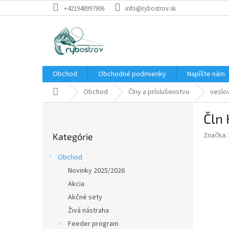
Prejsť
+421948997906
info@rybostrov.sk
na
obsah
Obchod
Obchodné podmienky
Napíšte nám
Domov
Obchod
Člny a príslušenstvo
veslo
B
Čln 
o
Preskočiť
č
Značka:
Kategórie
kategórie
n
ý
Obchod
p
Novinky 2025/2026
a
Akcia
n
e
Akčné sety
l
Živá nástraha
Feeder program