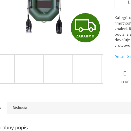
Z
Kategória
hmotnosť
zbalení. 
podlaha s
ZADARMO
A
dovoľuje 
vrstvové
Detailné 
D
A
TLAČ
R
s
Diskusia
M
robný popis