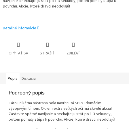
navíjanie a nechajte ju stáť po 1-3 sekundy, potom pomaly stúpa k
povrchu. Akcie, ktoré dravci neodolajú!
Detailné informácie
OPÝTAŤ SA
STRÁŽIŤ
ZDIEĽAŤ
Popis
Diskusia
Podrobný popis
Táto unikátna nástraha bola navrhnutá SPRO domácim
vývojovým tímom. Okrem extra veľkých očí má skvelú akciu!
Zastavte spätné navíjanie a nechajte ju stáť po 1-3 sekundy,
potom pomaly stúpa k povrchu. Akcie, ktoré dravci neodolajú!