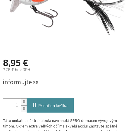
8,95 €
7,28 € bez DPH
Jednotková
informujte sa
cena:
Pridať do košíka
Táto unikátna nástraha bola navrhnutá SPRO domácim vývojovým
tímom. Okrem extra veľkých očí má skvelú akciu! Zastavte spätné