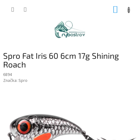
Prejsť
NÁKUP
na
obsah
KOŠÍK
Spro Fat Iris 60 6cm 17g Shining
Roach
6894
Značka:
Spro