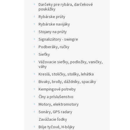
Darčeky pre rybára, darčekové
poukážky
Rybárske prúty
Rybárske navijáky
Stojany na prúty
Signalizátory - swingre
Podberáky, ručky
Sieťky
Vážovacie sieťky, podložky, vaničky,
váhy
Kreslá, stoličky, stolíky, lehátka
Bivaky, brolly, dáždníky, spacáky
Kempingové potreby
Člny a príslušenstvo
Motory, elektromotory
Sonáry, GPS radary
Zavážacie ľodky
Bóje tyčové, H-bójky