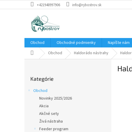
Prejsť
+421948997906
info@rybostrov.sk
na
obsah
Obchod
Obchodné podmienky
Napíšte nám
Domov
Obchod
Haldorádo nástrahy
Haldor
B
Hald
o
Preskočiť
č
Kategórie
kategórie
n
ý
Obchod
p
Novinky 2025/2026
a
Akcia
n
e
Akčné sety
l
Živá nástraha
Feeder program