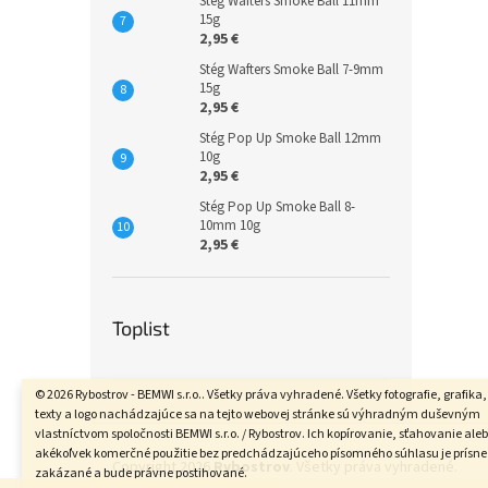
Stég Wafters Smoke Ball 11mm
15g
2,95 €
Stég Wafters Smoke Ball 7-9mm
15g
2,95 €
Stég Pop Up Smoke Ball 12mm
10g
2,95 €
Stég Pop Up Smoke Ball 8-
10mm 10g
2,95 €
Toplist
© 2026 Rybostrov - BEMWI s.r.o.. Všetky práva vyhradené. Všetky fotografie, grafika,
texty a logo nachádzajúce sa na tejto webovej stránke sú výhradným duševným
Z
vlastníctvom spoločnosti BEMWI s.r.o. / Rybostrov. Ich kopírovanie, sťahovanie ale
á
akékoľvek komerčné použitie bez predchádzajúceho písomného súhlasu je prísne
Copyright 2026
Rybostrov
. Všetky práva vyhradené.
zakázané a bude právne postihované.
p