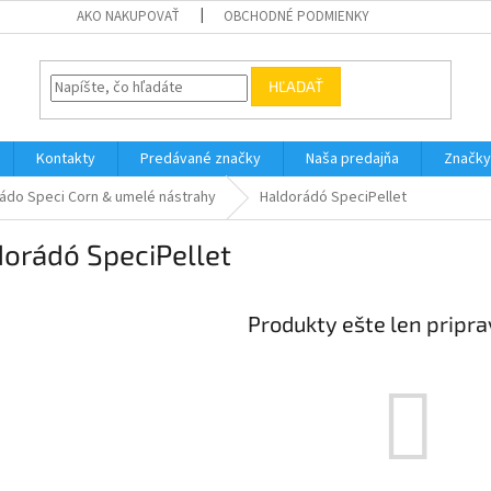
AKO NAKUPOVAŤ
OBCHODNÉ PODMIENKY
HĽADAŤ
Kontakty
Predávané značky
Naša predajňa
Značky
ádo Speci Corn & umelé nástrahy
Haldorádó SpeciPellet
orádó SpeciPellet
Produkty ešte len pripr