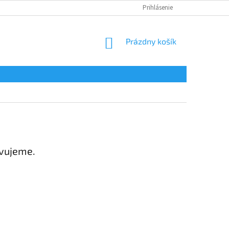
Prihlásenie
NÁKUPNÝ
Prázdny košík
KOŠÍK
avujeme.