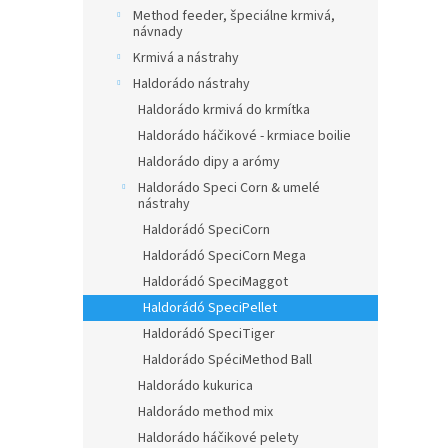
Method feeder, špeciálne krmivá,
návnady
Krmivá a nástrahy
Haldorádo nástrahy
Haldorádo krmivá do krmítka
Haldorádo háčikové - krmiace boilie
Haldorádo dipy a arómy
Haldorádo Speci Corn & umelé
nástrahy
Haldorádó SpeciCorn
Haldorádó SpeciCorn Mega
Haldorádó SpeciMaggot
Haldorádó SpeciPellet
Haldorádó SpeciTiger
Haldorádo SpéciMethod Ball
Haldorádo kukurica
Haldorádo method mix
Haldorádo háčikové pelety