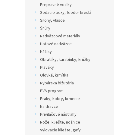
Prepravné vozíky
Sedacie boxy, feeder kreslá
Silony, vlasce
Šnúry
Nadväzcové materiály
Hotové nadväzce
Háčiky
Obratlíky, karabínky, krúžky
Plaváky
Olovká, krmítka
Rybárska bižutéria
PVA program
Praky, kobry, krmenie
Na dravce
Privilačové nástrahy
Nože, kliešte, nožnice
Vylovacie kliešte, gafy