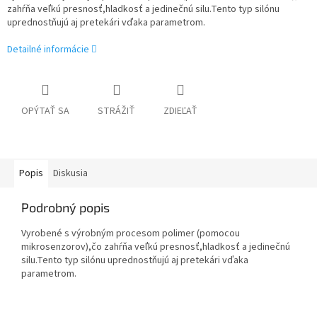
zahŕňa veľkú presnosť,hladkosť a jedinečnú silu.Tento typ silónu
uprednostňujú aj pretekári vďaka parametrom.
Detailné informácie
OPÝTAŤ SA
STRÁŽIŤ
ZDIEĽAŤ
Popis
Diskusia
Podrobný popis
Vyrobené s výrobným procesom polimer (pomocou
mikrosenzorov),čo zahŕňa veľkú presnosť,hladkosť a jedinečnú
silu.Tento typ silónu uprednostňujú aj pretekári vďaka
parametrom.