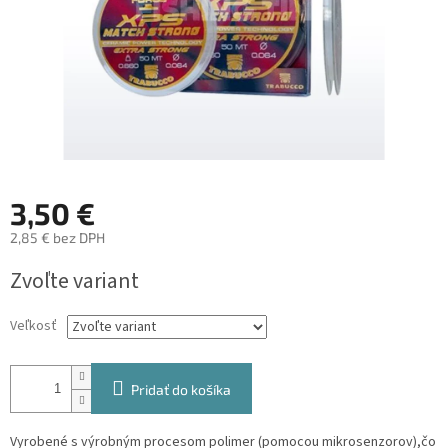
3,50 €
2,85 € bez DPH
Jednotková
Zvoľte variant
cena:
Veľkosť
Pridať do košíka
Vyrobené s výrobným procesom polimer (pomocou mikrosenzorov),čo