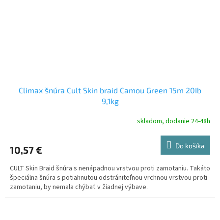
Climax šnúra Cult Skin braid Camou Green 15m 20Ib
9,1kg
skladom, dodanie 24-48h
Do košíka
10,57 €
CULT Skin Braid šnúra s nenápadnou vrstvou proti zamotaniu. Takáto
špeciálna šnúra s potiahnutou odstrániteľnou vrchnou vrstvou proti
zamotaniu, by nemala chýbať v žiadnej výbave.