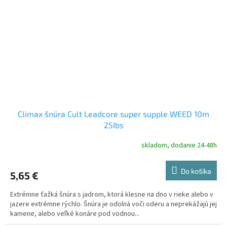
Climax šnúra Cult Leadcore super supple WEED 10m
25Ibs
skladom, dodanie 24-48h
Do košíka
5,65 €
Extrémne ťažká šnúra s jadrom, ktorá klesne na dno v rieke alebo v
jazere extrémne rýchlo. Šnúra je odolná voči oderu a neprekážajú jej
kamene, alebo veľké konáre pod vodnou...