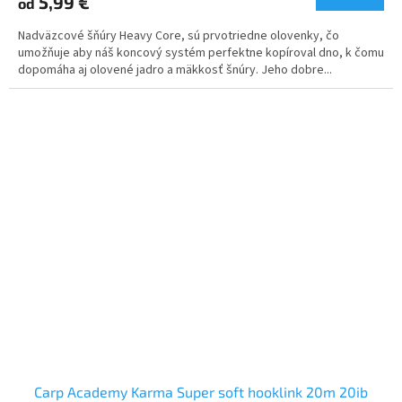
5,99 €
od
Nadväzcové šňúry Heavy Core, sú prvotriedne olovenky, čo
umožňuje aby náš koncový systém perfektne kopíroval dno, k čomu
dopomáha aj olovené jadro a mäkkosť šnúry. Jeho dobre...
Carp Academy Karma Super soft hooklink 20m 20ib