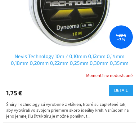
o
o
d
v
u
k
t
o
1,89 €
–7 %
v
Nevis Technology 10m / 0,10mm 0,12mm 0,14mm
0,18mm 0,20mm 0,22mm 0,25mm 0,30mm 0,35mm
Momentálne nedostupné
DETAIL
1,75 €
Šnúry Technology sú vyrobené z vlákien, ktoré sú zapletené tak,
aby vytvárali vo svojom priemere skoro ideálny kruh. Vzhľadom na
jeho jemnejšiu štruktúru je možné ponúknuť...