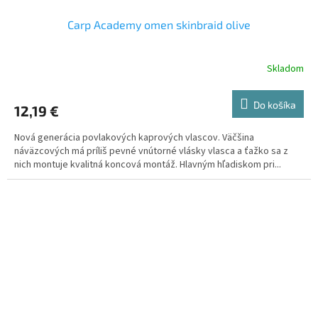
Carp Academy omen skinbraid olive
Skladom
Do košíka
12,19 €
Nová generácia povlakových kaprových vlascov. Väčšina
náväzcových má príliš pevné vnútorné vlásky vlasca a ťažko sa z
nich montuje kvalitná koncová montáž. Hlavným hľadiskom pri...