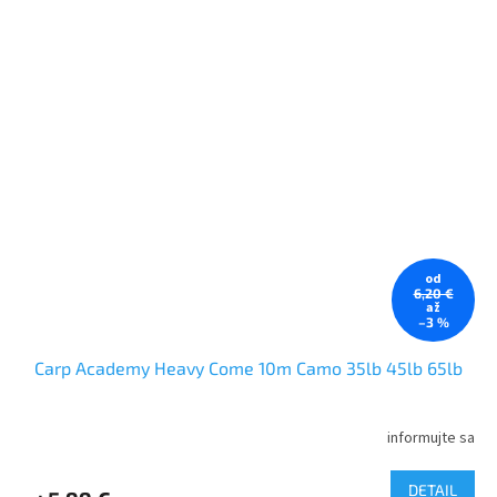
od
6,20 €
až
–3 %
Carp Academy Heavy Come 10m Camo 35lb 45lb 65lb
informujte sa
DETAIL