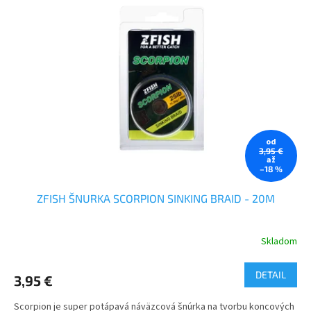
od
3,95 €
až
–18 %
ZFISH ŠNURKA SCORPION SINKING BRAID - 20M
Skladom
DETAIL
3,95 €
Scorpion je super potápavá náväzcová šnúrka na tvorbu koncových