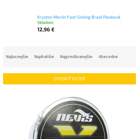
Kryston Merlin Fast Sinking Braid Piesková
Skladom
12,96 €
R
a
Najlacnejšie
Najdrahšie
Najpredávanejšie
Abecedne
d
e
n
OTVORIŤ FILTER
i
e
V
p
ý
r
p
o
i
d
s
u
p
k
r
t