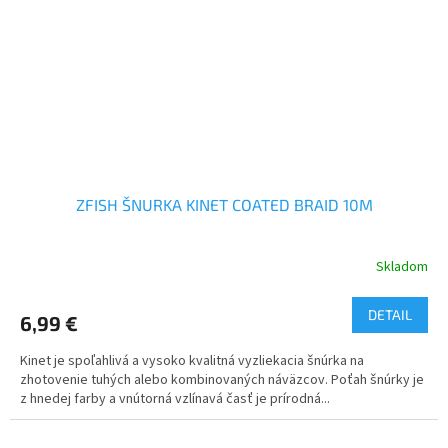
ZFISH ŠNURKA KINET COATED BRAID 10M
Skladom
DETAIL
6,99 €
Kinet je spoľahlivá a vysoko kvalitná vyzliekacia šnúrka na
zhotovenie tuhých alebo kombinovaných náväzcov. Poťah šnúrky je
z hnedej farby a vnútorná vzlínavá časť je prírodná...