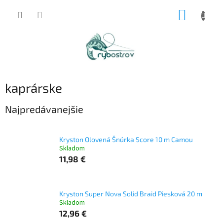
Prejsť
NÁKUP
na
obsah
KOŠÍK
kaprárske
Najpredávanejšie
Kryston Olovená Šnúrka Score 10 m Camou
Skladom
11,98 €
Kryston Super Nova Solid Braid Piesková 20 m
Skladom
12,96 €