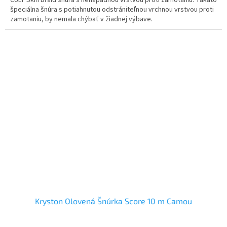
CULT Skin Braid šnúra s nenápadnou vrstvou proti zamotaniu. Takáto
špeciálna šnúra s potiahnutou odstrániteľnou vrchnou vrstvou proti
zamotaniu, by nemala chýbať v žiadnej výbave.
Kryston Olovená Šnúrka Score 10 m Camou