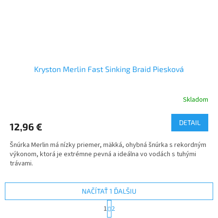
Kryston Merlin Fast Sinking Braid Piesková
Skladom
DETAIL
12,96 €
Šnúrka Merlin má nízky priemer, mäkká, ohybná šnúrka s rekordným
výkonom, ktorá je extrémne pevná a ideálna vo vodách s tuhými
trávami.
NAČÍTAŤ 1 ĎALŠIU
S
1
2
t
O