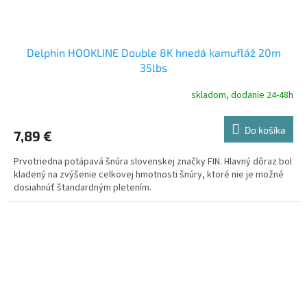
Delphin HOOKLINE Double 8K hnedá kamufláž 20m
35lbs
skladom, dodanie 24-48h
Do košíka
7,89 €
Prvotriedna potápavá šnúra slovenskej značky FIN. Hlavný dôraz bol
kladený na zvýšenie celkovej hmotnosti šnúry, ktoré nie je možné
dosiahnúť štandardným pletením.